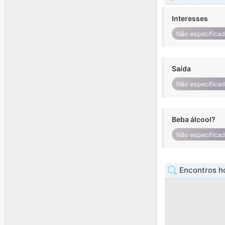
Interesses
Não especifica
Saída
Não especifica
Beba álcool?
Não especifica
Encontros 