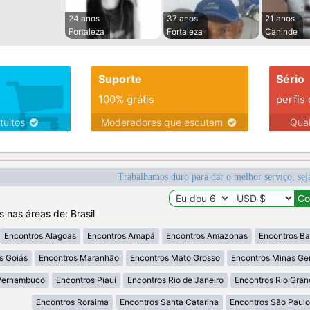
24 anos
37 anos
21 anos
Fortaleza
Fortaleza
Caninde
Suporte
Sério
100% grátis
perfis
tuitos
Moderadores que escutam
Qua
Trabalhamos duro para dar o melhor serviço, sej
s nas áreas de: Brasil
Encontros Alagoas
Encontros Amapá
Encontros Amazonas
Encontros Ba
s Goiás
Encontros Maranhão
Encontros Mato Grosso
Encontros Minas Ger
Pernambuco
Encontros Piauí
Encontros Rio de Janeiro
Encontros Rio Gran
Encontros Roraima
Encontros Santa Catarina
Encontros São Paulo