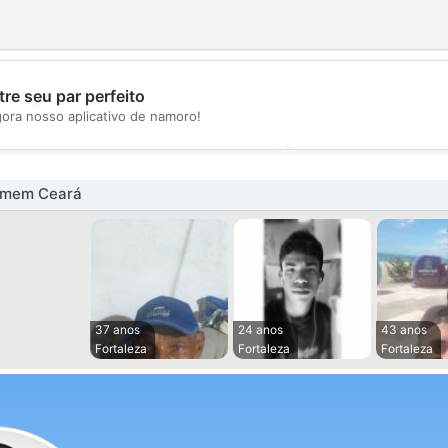
💖
re seu par perfeito
gora nosso aplicativo de namoro!
💕
omem Ceará
37 anos
24 anos
43 anos
Fortaleza
Fortaleza
Fortaleza