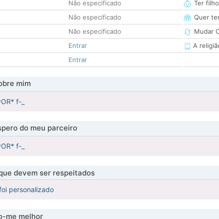
Não especificado
Ter filh
Não especificado
Quer ter
Não especificado
Mudar C
Entrar
A religiã
Entrar
obre mim
vOR* f-_
pero do meu parceiro
vOR* f-_
 que devem ser respeitados
foi personalizado
-me melhor