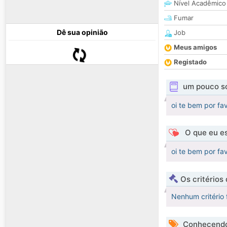
Nível Acadêmico
Fumar
Dê sua opinião
Job
Meus amigos
Registado
um pouco s
oi te bem por fa
O que eu es
oi te bem por fa
Os critérios
Nenhum critério 
Conhecendo