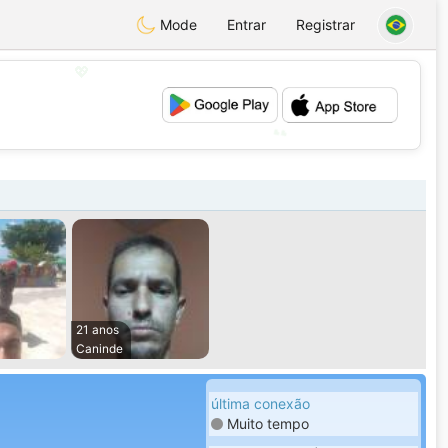
Mode
Entrar
Registrar
💖
💕
21 anos
Caninde
última conexão
Muito tempo