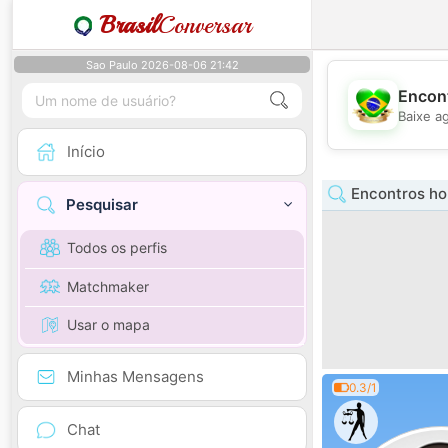
Brasil
Conversar
Sao Paulo 2026-08-06 21:42
Encont
Baixe a
Início
Encontros h
Pesquisar
Todos os perfis
Matchmaker
Usar o mapa
Minhas Mensagens
0.3/1
Chat