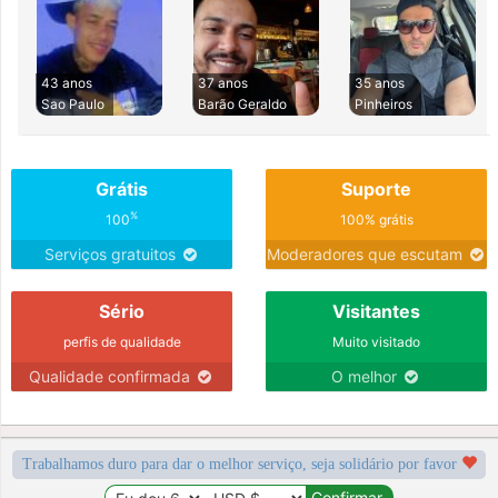
43 anos
37 anos
35 anos
Sao Paulo
Barão Geraldo
Pinheiros
Grátis
Suporte
%
100
100% grátis
Serviços gratuitos
Moderadores que escutam
Sério
Visitantes
perfis de qualidade
Muito visitado
Qualidade confirmada
O melhor
Trabalhamos duro para dar o melhor serviço, seja solidário por favor