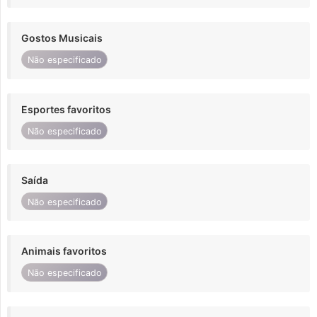
Gostos Musicais
Não especificado
Esportes favoritos
Não especificado
Saída
Não especificado
Animais favoritos
Não especificado