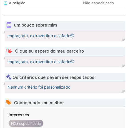
A religião
Não especificado
um pouco sobre mim
engraçado, extrovertido e safado🤭
O que eu espero do meu parceiro
engraçado, extrovertido e safado🤭
Os critérios que devem ser respeitados
Nenhum critério foi personalizado
Conhecendo-me melhor
Interesses
Não especificado