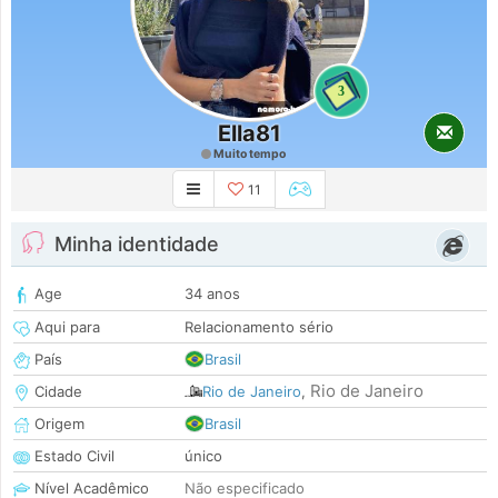
3
Ella81
Muito tempo
11
Minha identidade
Age
34 anos
Aqui para
Relacionamento sério
País
Brasil
Rio de Janeiro
Cidade
Rio de Janeiro
,
Origem
Brasil
Estado Civil
único
Nível Acadêmico
Não especificado