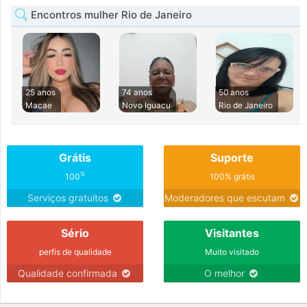
Encontros mulher Rio de Janeiro
25 anos
74 anos
50 anos
Macae
Novo Iguacu
Rio de Janeiro
Grátis
Suporte
%
100
100% grátis
Serviços gratuitos
Moderadores que escutam
Sério
Visitantes
perfis de qualidade
Muito visitado
Qualidade confirmada
O melhor