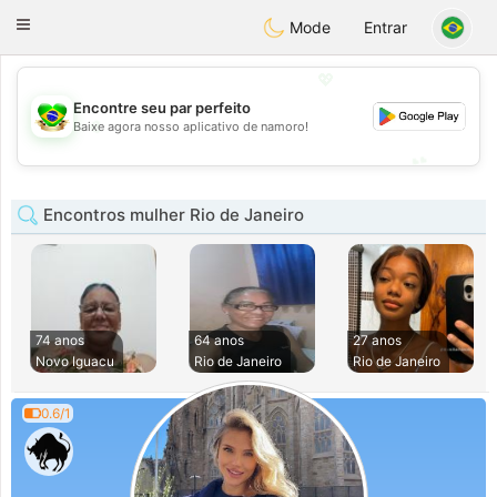
Brasil
Conversar
Toggle
Mode
Entrar
navigation
💖
Encontre seu par perfeito
💖
Baixe agora nosso aplicativo de namoro!
💕
💕
Encontros mulher Rio de Janeiro
74 anos
64 anos
27 anos
Novo Iguacu
Rio de Janeiro
Rio de Janeiro
0.6/1