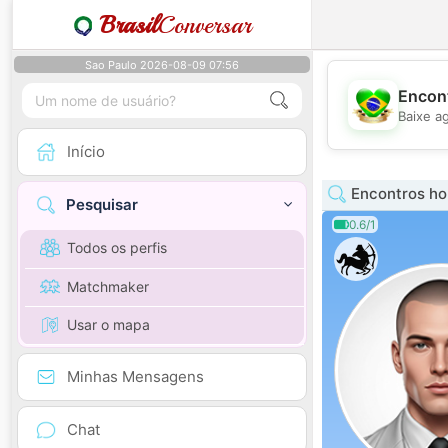
Brasil
Conversar
Sao Paulo 2026-08-09 07:56
Encont
Baixe a
Início
Encontros h
Pesquisar
0.6/1
Todos os perfis
Matchmaker
Usar o mapa
Minhas Mensagens
Chat