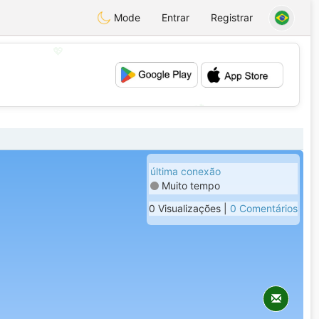
Mode
Entrar
Registrar
💖
💕
última conexão
Muito tempo
0 Visualizações |
0 Comentários