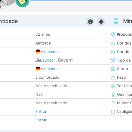
0
ntidade
Minh
62 anos
Procura
Amizade
Cor dos
Alemanha
Cor do 
Bayern
Baunach
,
Tipo de
Alemanha
Altura
É complicado
Peso
Não especificado
Ter filh
Não
Quer ter
Não especificado
Mudar C
Entrar
A religiã
Entrar