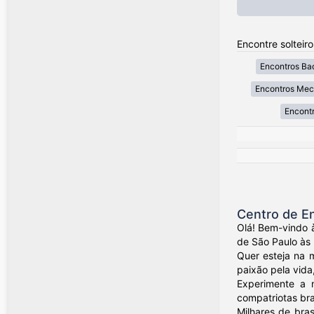
Encontre solteir
Encontros Ba
Encontros Mec
Encontr
Centro de En
Olá! Bem-vindo à
de São Paulo às p
Quer esteja na 
paixão pela vida
Experimente a n
compatriotas bra
Milhares de bra