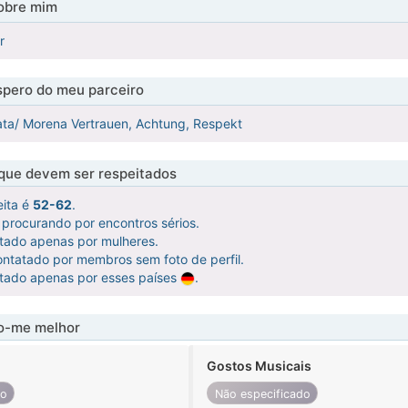
obre mim
r
pero do meu parceiro
lata/ Morena Vertrauen, Achtung, Respekt
 que devem ser respeitados
eita é
52-62
.
procurando por encontros sérios.
atado apenas por mulheres.
ntatado por membros sem foto de perfil.
atado apenas por esses países
.
-me melhor
Gostos Musicais
do
Não especificado