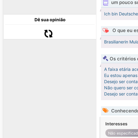
um pouco s
Ich bin Deutsche
Dê sua opinião
O que eu es
Brasilianerin Mu
Os critérios
A faixa etária ac
Eu estou apenas 
Desejo ser cont
Não quero ser co
Desejo ser cont
Conhecendo
Interesses
Não especifica