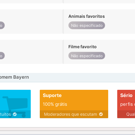
Animais favoritos
do
Não especificado
Filme favorito
do
Não especificado
homem Bayern
Suporte
Sério
100% grátis
perfis
tuitos
Moderadores que escutam
Qua