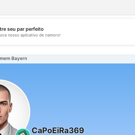
re seu par perfeito
💖
gora nosso aplicativo de namoro!
💕
omem Bayern
CaPoEiRa369