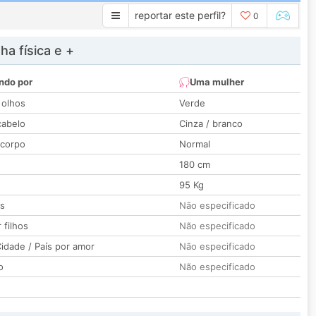
reportar este perfil?
0
a física e +
ndo por
Uma mulher
 olhos
Verde
cabelo
Cinza / branco
 corpo
Normal
180 cm
95 Kg
os
Não especificado
 filhos
Não especificado
idade / País por amor
Não especificado
o
Não especificado