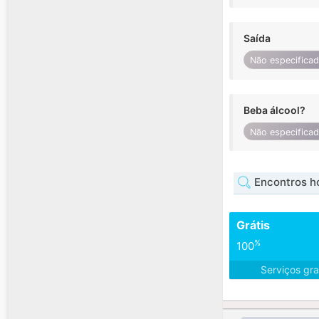
Saída
Não especifica
Beba álcool?
Não especifica
Encontros 
Grátis
%
100
Serviços gra