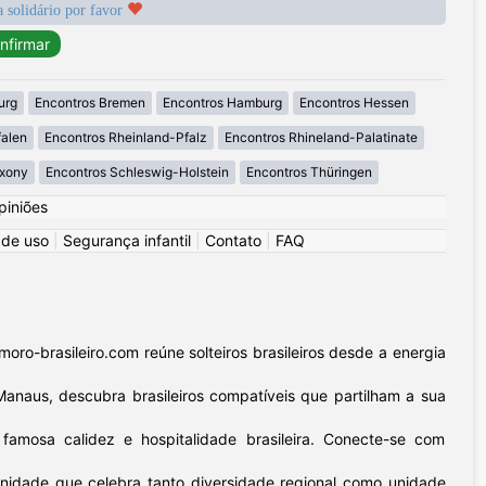
a solidário por favor
urg
Encontros Bremen
Encontros Hamburg
Encontros Hessen
falen
Encontros Rheinland-Pfalz
Encontros Rhineland-Palatinate
axony
Encontros Schleswig-Holstein
Encontros Thüringen
piniões
 de uso
|
Segurança infantil
|
Contato
|
FAQ
ro-brasileiro.com reúne solteiros brasileiros desde a energia
Manaus, descubra brasileiros compatíveis que partilham a sua
amosa calidez e hospitalidade brasileira. Conecte-se com
unidade que celebra tanto diversidade regional como unidade