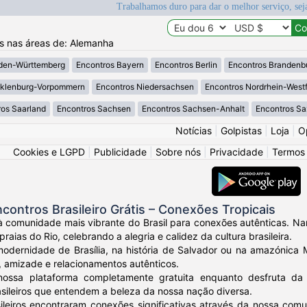
Trabalhamos duro para dar o melhor serviço, sej
os nas áreas de: Alemanha
den-Württemberg
Encontros Bayern
Encontros Berlin
Encontros Brandenb
klenburg-Vorpommern
Encontros Niedersachsen
Encontros Nordrhein-West
os Saarland
Encontros Sachsen
Encontros Sachsen-Anhalt
Encontros S
Notícias
|
Golpistas
|
Loja
|
O
Cookies e LGPD
|
Publicidade
|
Sobre nós
|
Privacidade
|
Termos
contros Brasileiro Grátis – Conexões Tropicais
 comunidade mais vibrante do Brasil para conexões autênticas. Namo
raias do Rio, celebrando a alegria e calidez da cultura brasileira.
modernidade de Brasília, na história de Salvador ou na amazónica 
, amizade e relacionamentos autênticos.
ossa plataforma completamente gratuita enquanto desfruta da f
sileiros que entendem a beleza da nossa nação diversa.
sileiros encontraram conexões significativas através da nossa com