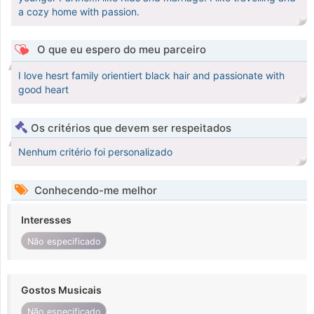
a cozy home with passion.
O que eu espero do meu parceiro
I love hesrt family orientiert black hair and passionate with
good heart
Os critérios que devem ser respeitados
Nenhum critério foi personalizado
Conhecendo-me melhor
Interesses
Não especificado
Gostos Musicais
Não especificado