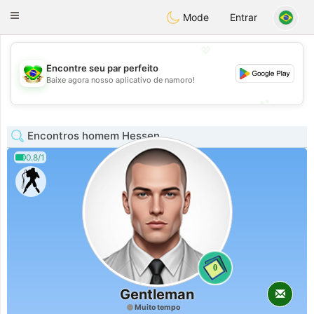
Brasil
Conversar
Toggle
Mode
Entrar
navigation
💖
Encontre seu par perfeito
💖
Baixe agora nosso aplicativo de namoro!
💕
💕
Encontros homem Hessen
0.8/1
0
Gentleman
Muito tempo