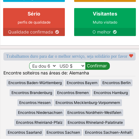
Sério
Visitantes
perfis de qualidade
Muito visitado
Qualidade confirmada
O melhor
Trabalhamos duro para dar o melhor serviço, seja solidário por favor
Encontre solteiros nas áreas de: Alemanha
Encontros Baden-Württemberg
Encontros Bayern
Encontros Berlin
Encontros Brandenburg
Encontros Bremen
Encontros Hamburg
Encontros Hessen
Encontros Mecklenburg-Vorpommern
Encontros Niedersachsen
Encontros Nordrhein-Westfalen
Encontros Rheinland-Pfalz
Encontros Rhineland-Palatinate
Encontros Saarland
Encontros Sachsen
Encontros Sachsen-Anhalt