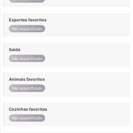
Esportes favoritos
Não especificado
Saída
Não especificado
Animais favoritos
Não especificado
Cozinhas favoritas
Não especificado