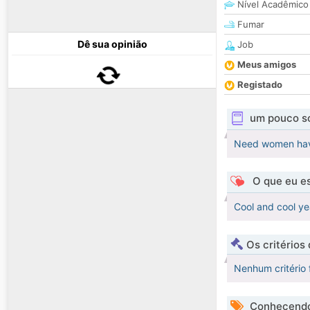
Nível Acadêmico
Fumar
Dê sua opinião
Job
Meus amigos
Registado
um pouco s
Need women hav
O que eu es
Cool and cool y
Os critérios
Nenhum critério 
Conhecendo