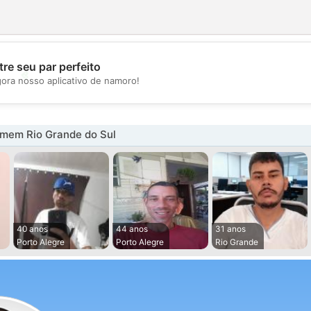
re seu par perfeito
💖
gora nosso aplicativo de namoro!
💕
mem Rio Grande do Sul
40 anos
44 anos
31 anos
Porto Alegre
Porto Alegre
Rio Grande