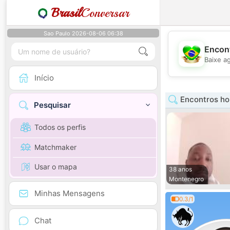
Brasil
Conversar
Sao Paulo 2026-08-06 06:38
Encont
Baixe a
Início
Encontros ho
Pesquisar
Todos os perfis
Matchmaker
Usar o mapa
38 anos
Montenegro
Minhas Mensagens
0.3/1
Chat