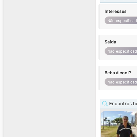
Interesses
Não especifica
Saída
Não especifica
Beba álcool?
Não especifica
Encontros h