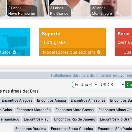
31 anos
31 anos
38 anos
Novo Hamburgo
Rio Grande
Montenegro
Suporte
Sério
100% grátis
perfis
tuitos
Moderadores que escutam
Qua
Trabalhamos duro para dar o melhor serviço, sej
s nas áreas de: Brasil
Encontros Alagoas
Encontros Amapá
Encontros Amazonas
Encontros Ba
s Goiás
Encontros Maranhão
Encontros Mato Grosso
Encontros Minas Ger
Pernambuco
Encontros Piauí
Encontros Rio de Janeiro
Encontros Rio Gran
Encontros Roraima
Encontros Santa Catarina
Encontros São Paulo