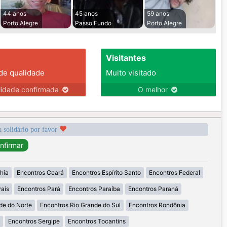
44 anos
45 anos
59 anos
Porto Alegre
Passo Fundo
Porto Alegre
Visitantes
 de qualidade
Muito visitado
lidade confirmada
O melhor
a solidário por favor
hia
Encontros Ceará
Encontros Espírito Santo
Encontros Federal
ais
Encontros Pará
Encontros Paraíba
Encontros Paraná
de do Norte
Encontros Rio Grande do Sul
Encontros Rondônia
Encontros Sergipe
Encontros Tocantins