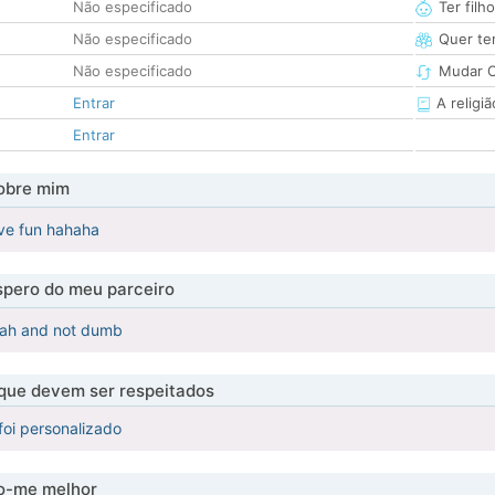
Não especificado
Ter filh
Não especificado
Quer ter
Não especificado
Mudar C
Entrar
A religiã
Entrar
obre mim
e fun hahaha
pero do meu parceiro
eah and not dumb
 que devem ser respeitados
foi personalizado
-me melhor