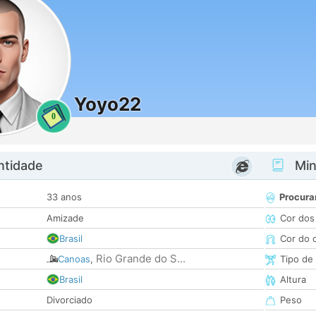
Yoyo22
0
ntidade
Minh
33 anos
Procura
Amizade
Cor dos
Brasil
Cor do 
Rio Grande do S...
Canoas
,
Tipo de
Brasil
Altura
Divorciado
Peso