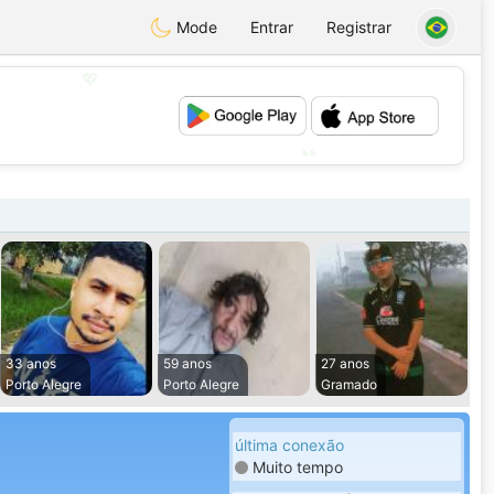
Mode
Entrar
Registrar
💖
💕
33 anos
59 anos
27 anos
Porto Alegre
Porto Alegre
Gramado
última conexão
Muito tempo