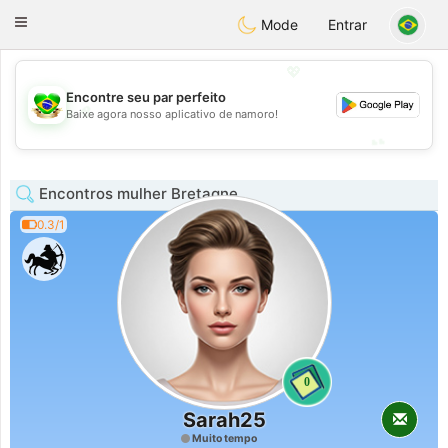
Brasil
Conversar
Toggle
Mode
Entrar
navigation
💖
Encontre seu par perfeito
💖
Baixe agora nosso aplicativo de namoro!
💕
💕
Encontros mulher Bretagne
0.3/1
0
Sarah25
Muito tempo