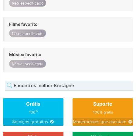
Não especificado
Filme favorito
Não especificado
Música favorita
Não especificado
Encontros mulher Bretagne
Grátis
Suporte
%
100
100% grátis
Serviços gratuitos
Moderadores que escutam