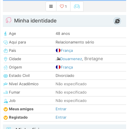
1
Minha identidade
Age
48 anos
Aqui para
Relacionamento sério
País
França
Bretagne
Cidade
Douarnenez
,
Origem
França
Estado Civil
Divorciado
Nível Acadêmico
Não especificado
Fumar
Não especificado
Job
Não especificado
Meus amigos
Entrar
Registado
Entrar