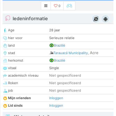
0
ledeninformatie
Age
28 jaar
hier voor
Serieuze relatie
land
Brazilië
Acre
stad
Tarauacá Municipality
,
herkomst
Brazilië
vitaal
Single
academisch niveau
Niet gespecificeerd
Roken
Niet gespecificeerd
job
Niet gespecificeerd
Mijn vrienden
Inloggen
Lid sinds
Inloggen