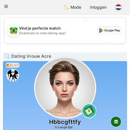
Brasil
Conversar
Toggle
Mode
Inloggen
navigation
💖
Vind je perfecte match
💖
Download nu onze dating-app!
💕
💕
Dating Vrouw Acre
0.4/1
0
Hbbcgfttfy
Lange tijd