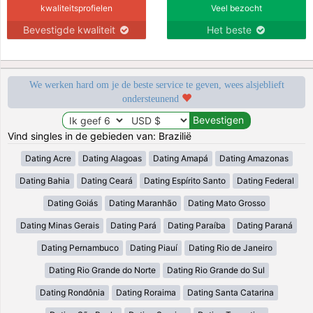
kwaliteitsprofielen
Veel bezocht
Bevestigde kwaliteit
Het beste
We werken hard om je de beste service te geven, wees alsjeblieft
ondersteunend
Vind singles in de gebieden van: Brazilië
Dating Acre
Dating Alagoas
Dating Amapá
Dating Amazonas
Dating Bahia
Dating Ceará
Dating Espírito Santo
Dating Federal
Dating Goiás
Dating Maranhão
Dating Mato Grosso
Dating Minas Gerais
Dating Pará
Dating Paraíba
Dating Paraná
Dating Pernambuco
Dating Piauí
Dating Rio de Janeiro
Dating Rio Grande do Norte
Dating Rio Grande do Sul
Dating Rondônia
Dating Roraima
Dating Santa Catarina