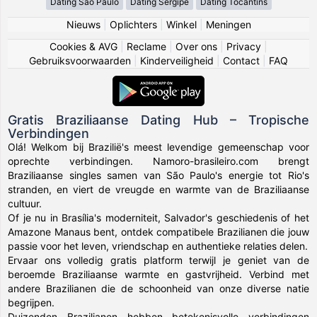
Dating São Paulo
Dating Sergipe
Dating Tocantins
Nieuws
|
Oplichters
|
Winkel
|
Meningen
Cookies & AVG
|
Reclame
|
Over ons
|
Privacy
|
Gebruiksvoorwaarden
|
Kinderveiligheid
|
Contact
|
FAQ
Gratis Braziliaanse Dating Hub – Tropische
Verbindingen
Olá! Welkom bij Brazilië's meest levendige gemeenschap voor
oprechte verbindingen. Namoro-brasileiro.com brengt
Braziliaanse singles samen van São Paulo's energie tot Rio's
stranden, en viert de vreugde en warmte van de Braziliaanse
cultuur.
Of je nu in Brasília's moderniteit, Salvador's geschiedenis of het
Amazone Manaus bent, ontdek compatibele Brazilianen die jouw
passie voor het leven, vriendschap en authentieke relaties delen.
Ervaar ons volledig gratis platform terwijl je geniet van de
beroemde Braziliaanse warmte en gastvrijheid. Verbind met
andere Brazilianen die de schoonheid van onze diverse natie
begrijpen.
Duizenden Brazilianen hebben betekenisvolle verbindingen