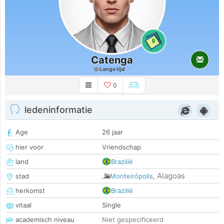
0
Catenga
Lange tijd
0
ledeninformatie
Age
26 jaar
hier voor
Vriendschap
land
Brazilië
Alagoas
stad
Monteirópolis
,
herkomst
Brazilië
vitaal
Single
academisch niveau
Niet gespecificeerd