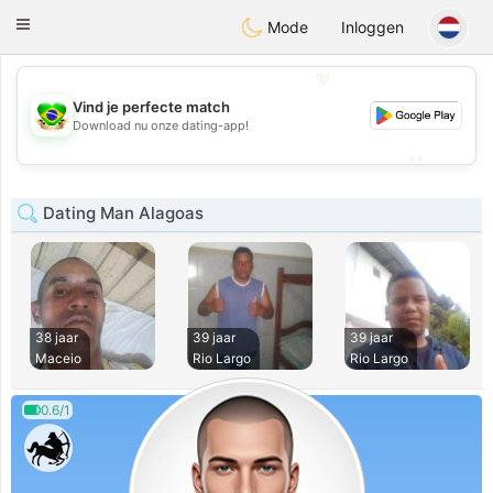
Brasil
Conversar
Toggle
Mode
Inloggen
navigation
💖
Vind je perfecte match
💖
Download nu onze dating-app!
💕
💕
Dating Man Alagoas
38 jaar
39 jaar
39 jaar
Maceio
Rio Largo
Rio Largo
0.6/1