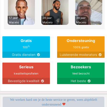
57 jaar
28 jaar
38 jaar
Maceio
Maceio
Maceio
Gratis
Ondersteuning
%
100
100% gratis
Gratis diensten
Luisterende moderators
Serieus
Bezoekers
kwaliteitsprofielen
Veel bezocht
Bevestigde kwaliteit
Het beste
We werken hard om je de beste service te geven, wees alsjeblieft
ondersteunend