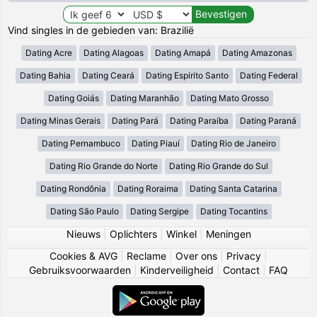
Vind singles in de gebieden van: Brazilië
Dating Acre
Dating Alagoas
Dating Amapá
Dating Amazonas
Dating Bahia
Dating Ceará
Dating Espírito Santo
Dating Federal
Dating Goiás
Dating Maranhão
Dating Mato Grosso
Dating Minas Gerais
Dating Pará
Dating Paraíba
Dating Paraná
Dating Pernambuco
Dating Piauí
Dating Rio de Janeiro
Dating Rio Grande do Norte
Dating Rio Grande do Sul
Dating Rondônia
Dating Roraima
Dating Santa Catarina
Dating São Paulo
Dating Sergipe
Dating Tocantins
Nieuws
|
Oplichters
|
Winkel
|
Meningen
Cookies & AVG
|
Reclame
|
Over ons
|
Privacy
|
Gebruiksvoorwaarden
|
Kinderveiligheid
|
Contact
|
FAQ