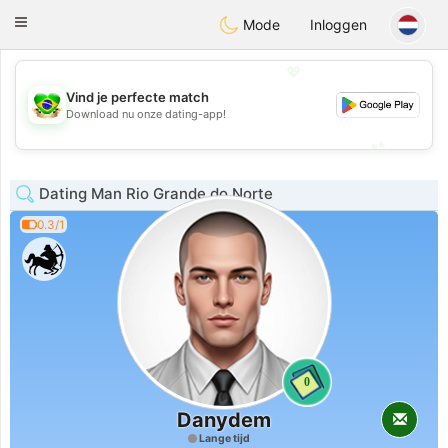
Brasil
Conversar
Toggle
Mode
Inloggen
navigation
💖
Vind je perfecte match
💖
Download nu onze dating-app!
💕
💕
Dating Man Rio Grande do Norte
0.3/1
0
Danydem
Lange tijd