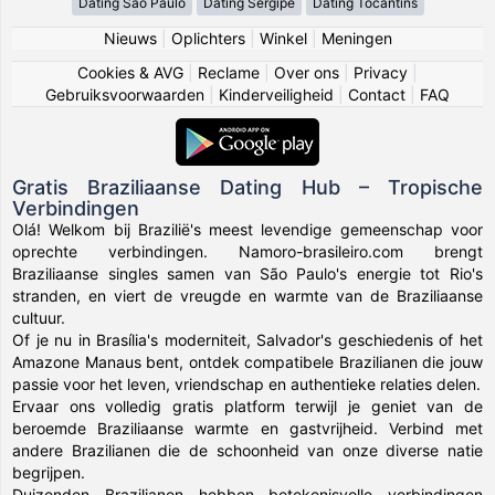
Dating São Paulo
Dating Sergipe
Dating Tocantins
Nieuws
|
Oplichters
|
Winkel
|
Meningen
Cookies & AVG
|
Reclame
|
Over ons
|
Privacy
|
Gebruiksvoorwaarden
|
Kinderveiligheid
|
Contact
|
FAQ
Gratis Braziliaanse Dating Hub – Tropische
Verbindingen
Olá! Welkom bij Brazilië's meest levendige gemeenschap voor
oprechte verbindingen. Namoro-brasileiro.com brengt
Braziliaanse singles samen van São Paulo's energie tot Rio's
stranden, en viert de vreugde en warmte van de Braziliaanse
cultuur.
Of je nu in Brasília's moderniteit, Salvador's geschiedenis of het
Amazone Manaus bent, ontdek compatibele Brazilianen die jouw
passie voor het leven, vriendschap en authentieke relaties delen.
Ervaar ons volledig gratis platform terwijl je geniet van de
beroemde Braziliaanse warmte en gastvrijheid. Verbind met
andere Brazilianen die de schoonheid van onze diverse natie
begrijpen.
Duizenden Brazilianen hebben betekenisvolle verbindingen