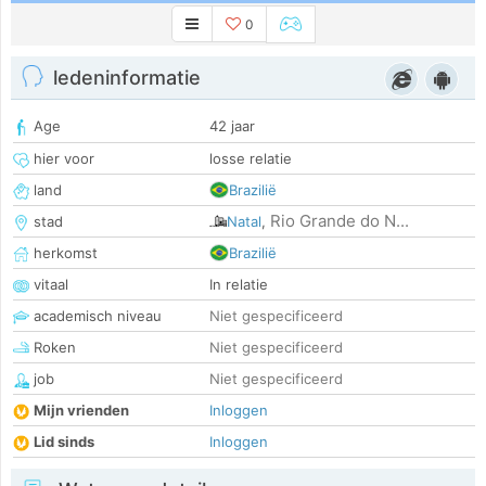
0
ledeninformatie
Age
42 jaar
hier voor
losse relatie
land
Brazilië
Rio Grande do N...
stad
Natal
,
herkomst
Brazilië
vitaal
In relatie
academisch niveau
Niet gespecificeerd
Roken
Niet gespecificeerd
job
Niet gespecificeerd
Mijn vrienden
Inloggen
Lid sinds
Inloggen