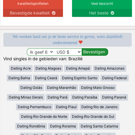
kwaliteitsprofielen
Veel bezocht
Bevestigde kwaliteit
Het beste
We werken hard om je de beste service te geven, wees alsjeblieft
ondersteunend
Vind singles in de gebieden van: Brazilië
Dating Acre
Dating Alagoas
Dating Amapá
Dating Amazonas
Dating Bahia
Dating Ceará
Dating Espírito Santo
Dating Federal
Dating Goiás
Dating Maranhão
Dating Mato Grosso
Dating Minas Gerais
Dating Pará
Dating Paraíba
Dating Paraná
Dating Pernambuco
Dating Piauí
Dating Rio de Janeiro
Dating Rio Grande do Norte
Dating Rio Grande do Sul
Dating Rondônia
Dating Roraima
Dating Santa Catarina