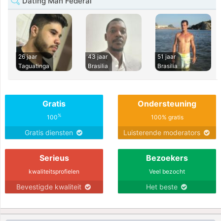
Dating Man Federal
26 jaar
43 jaar
51 jaar
Taguatinga
Brasilia
Brasilia
Gratis
Ondersteuning
%
100
100% gratis
Gratis diensten
Luisterende moderators
Serieus
Bezoekers
kwaliteitsprofielen
Veel bezocht
Bevestigde kwaliteit
Het beste