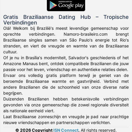
Gratis Braziliaanse Dating Hub – Tropische
Verbindingen
Olá! Welkom bij Brazilië's meest levendige gemeenschap voor
oprechte verbindingen. Namoro-brasileiro.com brengt
Braziliaanse singles samen van São Paulo's energie tot Rio's
stranden, en viert de vreugde en warmte van de Braziliaanse
cultuur.
Of je nu in Brasília's moderniteit, Salvador's geschiedenis of het
Amazone Manaus bent, ontdek compatibele Brazilianen die jouw
passie voor het leven, vriendschap en authentieke relaties delen.
Ervaar ons volledig gratis platform terwijl je geniet van de
beroemde Braziliaanse warmte en gastvrijheid. Verbind met
andere Brazilianen die de schoonheid van onze diverse natie
begrijpen.
Duizenden Brazilianen hebben betekenisvolle verbindingen
gevonden via onze gemeenschap die zowel regionale diversiteit
als nationale eenheid viert.
Laat Braziliaanse zonneschijn en vreugde je pad naar prachtige
nieuwe vriendschappen en partnerschappen verlichten.
© 2026 Copyright
ISN Connect
.
All rights reserved.