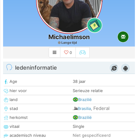
0
Michaelimson
Lange tijd
0
ledeninformatie
Age
38 jaar
hier voor
Serieuze relatie
land
Brazilië
Federal
stad
Brasilia
,
herkomst
Brazilië
vitaal
Single
academisch niveau
Niet gespecificeerd