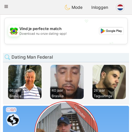
Brasil
Conversar
Toggle
Mode
Inloggen
navigation
💖
Vind je perfecte match
💖
Download nu onze dating-app!
💕
💕
Dating Man Federal
66 jaar
40 jaar
26 jaar
Brasilia
Brasilia
Taguatinga
Verboden
0/1