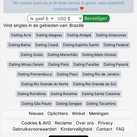
We werken hard om je de beste service te geven, wees alsjeblieft
ondersteunend
Vind singles in de gebieden van: Brazilië
Dating Acre
Dating Alagoas
Dating Amapá
Dating Amazonas
Dating Bahia
Dating Ceará
Dating Espírito Santo
Dating Federal
Dating Goiás
Dating Maranhão
Dating Mato Grosso
Dating Minas Gerais
Dating Pará
Dating Paraíba
Dating Paraná
Dating Pernambuco
Dating Piauí
Dating Rio de Janeiro
Dating Rio Grande do Norte
Dating Rio Grande do Sul
Dating Rondônia
Dating Roraima
Dating Santa Catarina
Dating São Paulo
Dating Sergipe
Dating Tocantins
Nieuws
|
Oplichters
|
Winkel
|
Meningen
Cookies & AVG
|
Reclame
|
Over ons
|
Privacy
|
Gebruiksvoorwaarden
|
Kinderveiligheid
|
Contact
|
FAQ