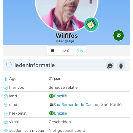
1
Wilfifos
Lange tijd
0
ledeninformatie
Age
21 jaar
hier voor
Serieuze relatie
land
Brazilië
São Paulo
stad
Sao Bernardo do Campo
,
herkomst
Brazilië
vitaal
Gescheiden
academisch niveau
Niet gespecificeerd