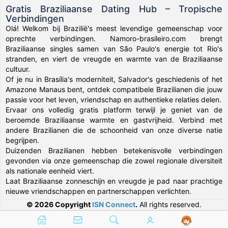
Gratis Braziliaanse Dating Hub – Tropische
Verbindingen
Olá! Welkom bij Brazilië's meest levendige gemeenschap voor
oprechte verbindingen. Namoro-brasileiro.com brengt
Braziliaanse singles samen van São Paulo's energie tot Rio's
stranden, en viert de vreugde en warmte van de Braziliaanse
cultuur.
Of je nu in Brasília's moderniteit, Salvador's geschiedenis of het
Amazone Manaus bent, ontdek compatibele Brazilianen die jouw
passie voor het leven, vriendschap en authentieke relaties delen.
Ervaar ons volledig gratis platform terwijl je geniet van de
beroemde Braziliaanse warmte en gastvrijheid. Verbind met
andere Brazilianen die de schoonheid van onze diverse natie
begrijpen.
Duizenden Brazilianen hebben betekenisvolle verbindingen
gevonden via onze gemeenschap die zowel regionale diversiteit
als nationale eenheid viert.
Laat Braziliaanse zonneschijn en vreugde je pad naar prachtige
nieuwe vriendschappen en partnerschappen verlichten.
© 2026 Copyright
ISN Connect
.
All rights reserved.