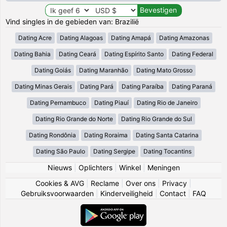
Vind singles in de gebieden van: Brazilië
Dating Acre
Dating Alagoas
Dating Amapá
Dating Amazonas
Dating Bahia
Dating Ceará
Dating Espírito Santo
Dating Federal
Dating Goiás
Dating Maranhão
Dating Mato Grosso
Dating Minas Gerais
Dating Pará
Dating Paraíba
Dating Paraná
Dating Pernambuco
Dating Piauí
Dating Rio de Janeiro
Dating Rio Grande do Norte
Dating Rio Grande do Sul
Dating Rondônia
Dating Roraima
Dating Santa Catarina
Dating São Paulo
Dating Sergipe
Dating Tocantins
Nieuws
|
Oplichters
|
Winkel
|
Meningen
Cookies & AVG
|
Reclame
|
Over ons
|
Privacy
|
Gebruiksvoorwaarden
|
Kinderveiligheid
|
Contact
|
FAQ