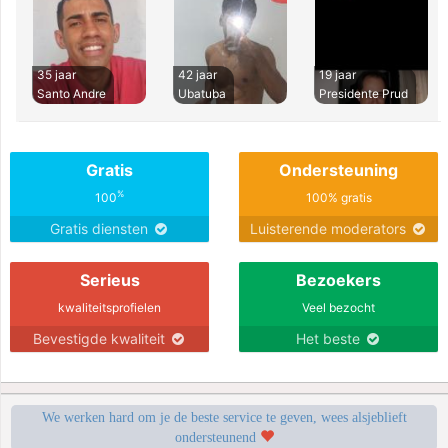
35 jaar
42 jaar
19 jaar
Santo Andre
Ubatuba
Presidente Prud
Gratis
Ondersteuning
%
100
100% gratis
Gratis diensten
Luisterende moderators
Serieus
Bezoekers
kwaliteitsprofielen
Veel bezocht
Bevestigde kwaliteit
Het beste
We werken hard om je de beste service te geven, wees alsjeblieft
ondersteunend