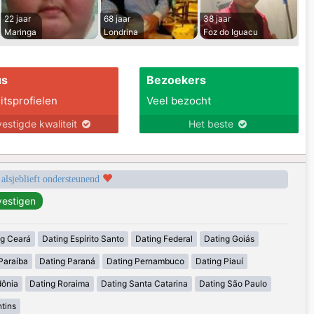
22 jaar
68 jaar
38 jaar
Maringa
Londrina
Foz do Iguacu
us
Bezoekers
itsprofielen
Veel bezocht
estigde kwaliteit
Het beste
 alsjeblieft ondersteunend
ng Ceará
Dating Espírito Santo
Dating Federal
Dating Goiás
Paraíba
Dating Paraná
Dating Pernambuco
Dating Piauí
dônia
Dating Roraima
Dating Santa Catarina
Dating São Paulo
tins