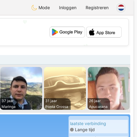
Mode
Inloggen
Registreren
💖
💕
37 jaar
31 jaar
26 jaar
Maringa
Ponta Grossa
Apucarana
laatste verbinding
Lange tijd