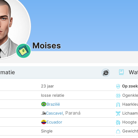
Moises
0
rmatie
Wat
23 jaar
Op zoek
losse relatie
Ogenkle
Brazilië
Haarkle
Paraná
Cascavel
,
Lichaam
Ecuador
Hoogte
Single
Gewich