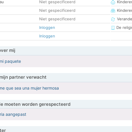
au
Niet gespecificeerd
Kinderen
Niet gespecificeerd
Kindere
Niet gespecificeerd
Verander
Inloggen
De religi
Inloggen
over mij
 mi paquete
mijn partner verwacht
me que sea una mujer hermosa
 die moeten worden gerespecteerd
eria aangepast
ter