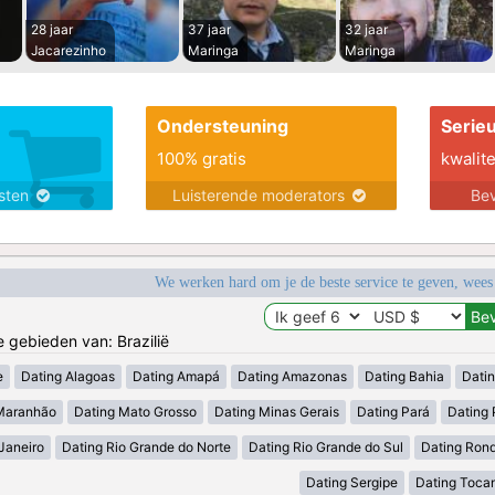
28 jaar
37 jaar
32 jaar
Jacarezinho
Maringa
Maringa
Ondersteuning
Serie
100% gratis
kwalite
nsten
Luisterende moderators
Bev
We werken hard om je de beste service te geven, wees
e gebieden van: Brazilië
e
Dating Alagoas
Dating Amapá
Dating Amazonas
Dating Bahia
Dati
Maranhão
Dating Mato Grosso
Dating Minas Gerais
Dating Pará
Dating 
Janeiro
Dating Rio Grande do Norte
Dating Rio Grande do Sul
Dating Ron
Dating Sergipe
Dating Tocan