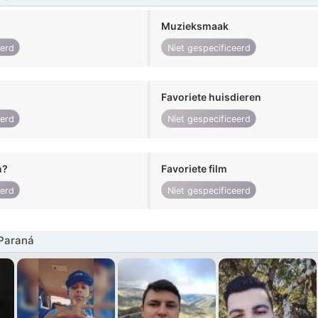
Muzieksmaak
eerd
Niet gespecificeerd
Favoriete huisdieren
eerd
Niet gespecificeerd
n?
Favoriete film
eerd
Niet gespecificeerd
Paraná