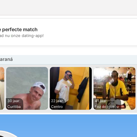
e perfecte match
💖
d nu onze dating-app!
💕
araná
30 jaar
22 jaar
41 jaar
Curitiba
Centro
Foz do Iguacu