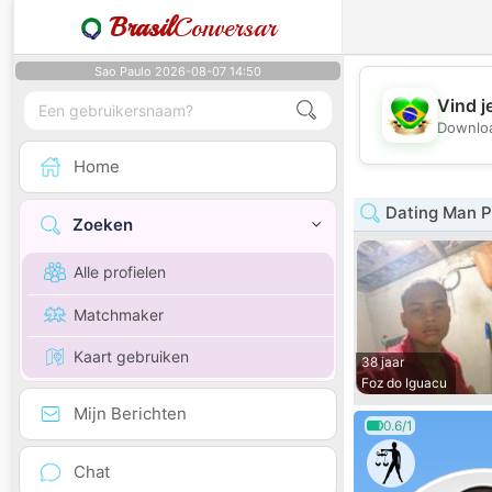
Brasil
Conversar
Sao Paulo 2026-08-07 14:50
Vind j
Downloa
Home
Dating Man P
Zoeken
Alle profielen
Matchmaker
Kaart gebruiken
38 jaar
Foz do Iguacu
Mijn Berichten
0.6/1
Chat