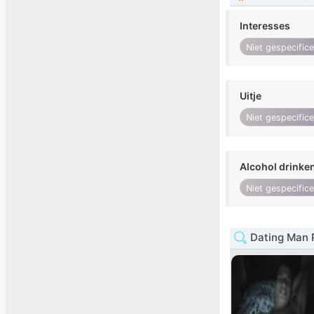
Interesses
Niet gespecific
Uitje
Niet gespecific
Alcohol drinke
Niet gespecific
Dating Man 