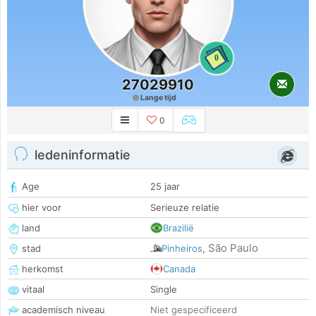
0
27029910
Lange tijd
0
ledeninformatie
Age
25 jaar
hier voor
Serieuze relatie
land
Brazilië
São Paulo
stad
Pinheiros
,
herkomst
Canada
vitaal
Single
academisch niveau
Niet gespecificeerd