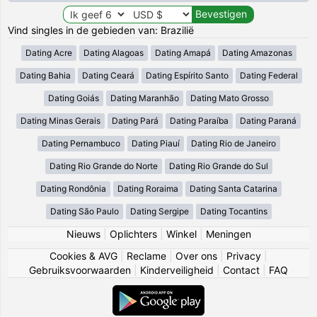
Vind singles in de gebieden van: Brazilië
Dating Acre
Dating Alagoas
Dating Amapá
Dating Amazonas
Dating Bahia
Dating Ceará
Dating Espírito Santo
Dating Federal
Dating Goiás
Dating Maranhão
Dating Mato Grosso
Dating Minas Gerais
Dating Pará
Dating Paraíba
Dating Paraná
Dating Pernambuco
Dating Piauí
Dating Rio de Janeiro
Dating Rio Grande do Norte
Dating Rio Grande do Sul
Dating Rondônia
Dating Roraima
Dating Santa Catarina
Dating São Paulo
Dating Sergipe
Dating Tocantins
Nieuws
|
Oplichters
|
Winkel
|
Meningen
Cookies & AVG
|
Reclame
|
Over ons
|
Privacy
|
Gebruiksvoorwaarden
|
Kinderveiligheid
|
Contact
|
FAQ