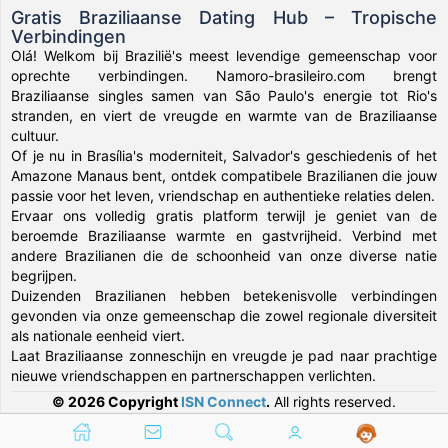
Gratis Braziliaanse Dating Hub – Tropische
Verbindingen
Olá! Welkom bij Brazilië's meest levendige gemeenschap voor
oprechte verbindingen. Namoro-brasileiro.com brengt
Braziliaanse singles samen van São Paulo's energie tot Rio's
stranden, en viert de vreugde en warmte van de Braziliaanse
cultuur.
Of je nu in Brasília's moderniteit, Salvador's geschiedenis of het
Amazone Manaus bent, ontdek compatibele Brazilianen die jouw
passie voor het leven, vriendschap en authentieke relaties delen.
Ervaar ons volledig gratis platform terwijl je geniet van de
beroemde Braziliaanse warmte en gastvrijheid. Verbind met
andere Brazilianen die de schoonheid van onze diverse natie
begrijpen.
Duizenden Brazilianen hebben betekenisvolle verbindingen
gevonden via onze gemeenschap die zowel regionale diversiteit
als nationale eenheid viert.
Laat Braziliaanse zonneschijn en vreugde je pad naar prachtige
nieuwe vriendschappen en partnerschappen verlichten.
© 2026 Copyright
ISN Connect
.
All rights reserved.