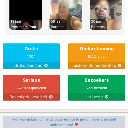
19 jaar
58 jaar
20 jaar
Presidente Prud
Barretos
Barretos
Gratis
Ondersteuning
%
100
100% gratis
Gratis diensten
Luisterende moderators
Serieus
Bezoekers
kwaliteitsprofielen
Veel bezocht
Bevestigde kwaliteit
Het beste
We werken hard om je de beste service te geven, wees alsjeblieft
ondersteunend