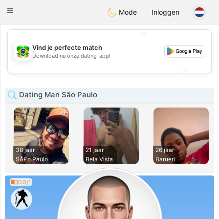
Brasil
Conversar
Toggle
Mode
Inloggen
navigation
💖
Vind je perfecte match
💖
Download nu onze dating-app!
💕
💕
Dating Man São Paulo
38 jaar
21 jaar
26 jaar
SÃ£o Paulo
Bela Vista
Barueri
0.5/1