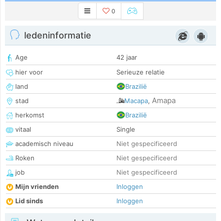
0
ledeninformatie
Age
42 jaar
hier voor
Serieuze relatie
land
Brazilië
Amapa
stad
Macapa
,
herkomst
Brazilië
vitaal
Single
academisch niveau
Niet gespecificeerd
Roken
Niet gespecificeerd
job
Niet gespecificeerd
Mijn vrienden
Inloggen
Lid sinds
Inloggen