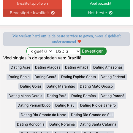
kwaliteitsprofielen
Veel bezocht
Bevestigde kwaliteit
Het beste
We werken hard om je de beste service te geven, wees alsjeblieft
ondersteunend
Vind singles in de gebieden van: Brazilië
Dating Acre
Dating Alagoas
Dating Amapá
Dating Amazonas
Dating Bahia
Dating Ceará
Dating Espírito Santo
Dating Federal
Dating Goiás
Dating Maranhão
Dating Mato Grosso
Dating Minas Gerais
Dating Pará
Dating Paraíba
Dating Paraná
Dating Pernambuco
Dating Piauí
Dating Rio de Janeiro
Dating Rio Grande do Norte
Dating Rio Grande do Sul
Dating Rondônia
Dating Roraima
Dating Santa Catarina