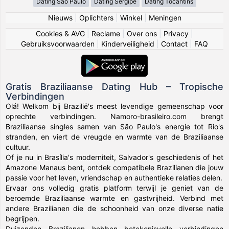
Dating São Paulo
Dating Sergipe
Dating Tocantins
Nieuws
|
Oplichters
|
Winkel
|
Meningen
Cookies & AVG
|
Reclame
|
Over ons
|
Privacy
|
Gebruiksvoorwaarden
|
Kinderveiligheid
|
Contact
|
FAQ
Gratis Braziliaanse Dating Hub – Tropische
Verbindingen
Olá! Welkom bij Brazilië's meest levendige gemeenschap voor
oprechte verbindingen. Namoro-brasileiro.com brengt
Braziliaanse singles samen van São Paulo's energie tot Rio's
stranden, en viert de vreugde en warmte van de Braziliaanse
cultuur.
Of je nu in Brasília's moderniteit, Salvador's geschiedenis of het
Amazone Manaus bent, ontdek compatibele Brazilianen die jouw
passie voor het leven, vriendschap en authentieke relaties delen.
Ervaar ons volledig gratis platform terwijl je geniet van de
beroemde Braziliaanse warmte en gastvrijheid. Verbind met
andere Brazilianen die de schoonheid van onze diverse natie
begrijpen.
Duizenden Brazilianen hebben betekenisvolle verbindingen