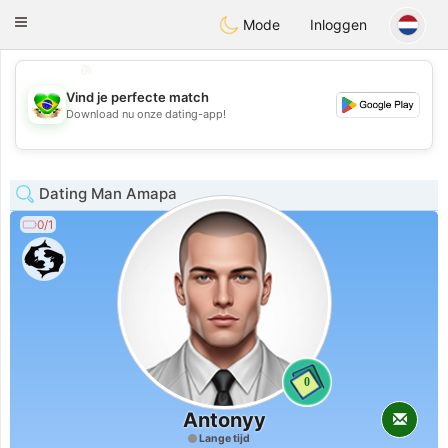
Brasil
Conversar
Toggle
Mode
Inloggen
navigation
💖
💕
Vind je perfecte match
💕
Download nu onze dating-app!
💖
Dating Man Amapa
0/1
0
Antonyy
Lange tijd