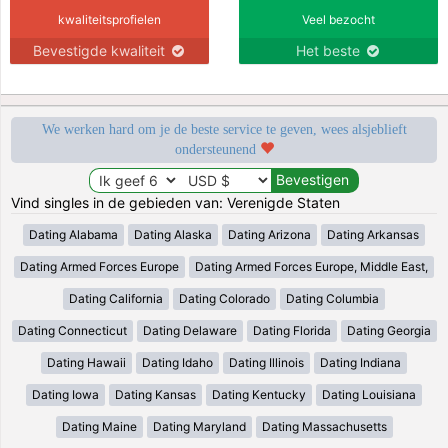
kwaliteitsprofielen
Veel bezocht
Bevestigde kwaliteit
Het beste
We werken hard om je de beste service te geven, wees alsjeblieft
ondersteunend
Vind singles in de gebieden van: Verenigde Staten
Dating Alabama
Dating Alaska
Dating Arizona
Dating Arkansas
Dating Armed Forces Europe
Dating Armed Forces Europe, Middle East,
Dating California
Dating Colorado
Dating Columbia
Dating Connecticut
Dating Delaware
Dating Florida
Dating Georgia
Dating Hawaii
Dating Idaho
Dating Illinois
Dating Indiana
Dating Iowa
Dating Kansas
Dating Kentucky
Dating Louisiana
Dating Maine
Dating Maryland
Dating Massachusetts