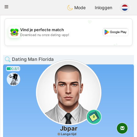
Brasil
Conversar
Toggle
Mode
Inloggen
navigation
💖
Vind je perfecte match
💖
Download nu onze dating-app!
💕
💕
Dating Man Florida
0.8/1
0
Jbpar
Lange tijd