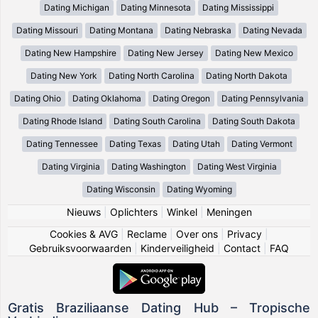
Dating Michigan
Dating Minnesota
Dating Mississippi
Dating Missouri
Dating Montana
Dating Nebraska
Dating Nevada
Dating New Hampshire
Dating New Jersey
Dating New Mexico
Dating New York
Dating North Carolina
Dating North Dakota
Dating Ohio
Dating Oklahoma
Dating Oregon
Dating Pennsylvania
Dating Rhode Island
Dating South Carolina
Dating South Dakota
Dating Tennessee
Dating Texas
Dating Utah
Dating Vermont
Dating Virginia
Dating Washington
Dating West Virginia
Dating Wisconsin
Dating Wyoming
Nieuws
|
Oplichters
|
Winkel
|
Meningen
Cookies & AVG
|
Reclame
|
Over ons
|
Privacy
|
Gebruiksvoorwaarden
|
Kinderveiligheid
|
Contact
|
FAQ
Gratis Braziliaanse Dating Hub – Tropische