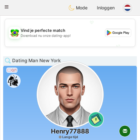
Brasil
Conversar
Toggle
Mode
Inloggen
navigation
💖
Vind je perfecte match
💖
Download nu onze dating-app!
💕
💕
Dating Man New York
0/1
0
Henry77888
Lange tijd