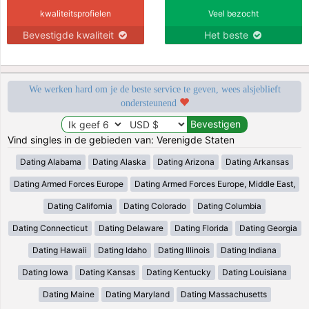
kwaliteitsprofielen
Veel bezocht
Bevestigde kwaliteit
Het beste
We werken hard om je de beste service te geven, wees alsjeblieft
ondersteunend
Vind singles in de gebieden van: Verenigde Staten
Dating Alabama
Dating Alaska
Dating Arizona
Dating Arkansas
Dating Armed Forces Europe
Dating Armed Forces Europe, Middle East,
Dating California
Dating Colorado
Dating Columbia
Dating Connecticut
Dating Delaware
Dating Florida
Dating Georgia
Dating Hawaii
Dating Idaho
Dating Illinois
Dating Indiana
Dating Iowa
Dating Kansas
Dating Kentucky
Dating Louisiana
Dating Maine
Dating Maryland
Dating Massachusetts