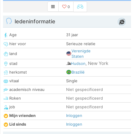
0
ledeninformatie
Age
31 jaar
hier voor
Serieuze relatie
Verenigde
land
Staten
New York
stad
Hudson
,
herkomst
Brazilië
vitaal
Single
academisch niveau
Niet gespecificeerd
Roken
Niet gespecificeerd
job
Niet gespecificeerd
Mijn vrienden
Inloggen
Lid sinds
Inloggen