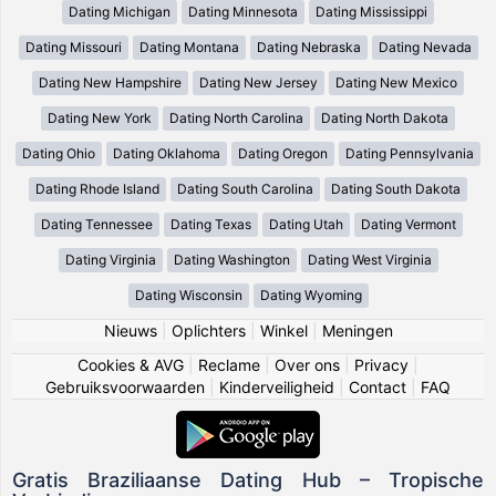
Dating Michigan
Dating Minnesota
Dating Mississippi
Dating Missouri
Dating Montana
Dating Nebraska
Dating Nevada
Dating New Hampshire
Dating New Jersey
Dating New Mexico
Dating New York
Dating North Carolina
Dating North Dakota
Dating Ohio
Dating Oklahoma
Dating Oregon
Dating Pennsylvania
Dating Rhode Island
Dating South Carolina
Dating South Dakota
Dating Tennessee
Dating Texas
Dating Utah
Dating Vermont
Dating Virginia
Dating Washington
Dating West Virginia
Dating Wisconsin
Dating Wyoming
Nieuws
|
Oplichters
|
Winkel
|
Meningen
Cookies & AVG
|
Reclame
|
Over ons
|
Privacy
|
Gebruiksvoorwaarden
|
Kinderveiligheid
|
Contact
|
FAQ
Gratis Braziliaanse Dating Hub – Tropische