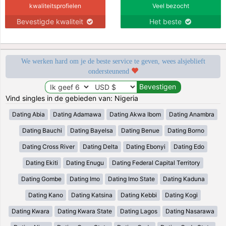
kwaliteitsprofielen
Veel bezocht
Bevestigde kwaliteit
Het beste
We werken hard om je de beste service te geven, wees alsjeblieft
ondersteunend
Vind singles in de gebieden van: Nigeria
Dating Abia
Dating Adamawa
Dating Akwa Ibom
Dating Anambra
Dating Bauchi
Dating Bayelsa
Dating Benue
Dating Borno
Dating Cross River
Dating Delta
Dating Ebonyi
Dating Edo
Dating Ekiti
Dating Enugu
Dating Federal Capital Territory
Dating Gombe
Dating Imo
Dating Imo State
Dating Kaduna
Dating Kano
Dating Katsina
Dating Kebbi
Dating Kogi
Dating Kwara
Dating Kwara State
Dating Lagos
Dating Nasarawa