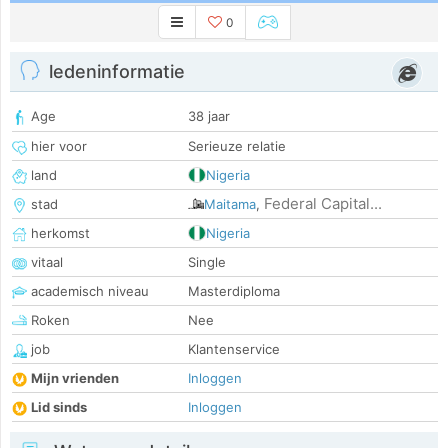
0
ledeninformatie
Age
38 jaar
hier voor
Serieuze relatie
land
Nigeria
Federal Capital...
stad
Maitama
,
herkomst
Nigeria
vitaal
Single
academisch niveau
Masterdiploma
Roken
Nee
job
Klantenservice
Mijn vrienden
Inloggen
Lid sinds
Inloggen