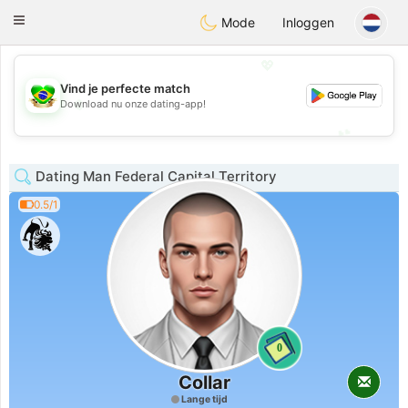
Brasil
Conversar
Toggle
Mode
Inloggen
navigation
💖
Vind je perfecte match
💖
Download nu onze dating-app!
💕
💕
Dating Man Federal Capital Territory
0.5/1
0
Collar
Lange tijd