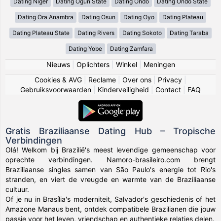
Dating Niger
Dating Ogun State
Dating Ondo
Dating Ondo State
Dating Ȯra Anambra
Dating Osun
Dating Oyo
Dating Plateau
Dating Plateau State
Dating Rivers
Dating Sokoto
Dating Taraba
Dating Yobe
Dating Zamfara
Nieuws
|
Oplichters
|
Winkel
|
Meningen
Cookies & AVG
|
Reclame
|
Over ons
|
Privacy
|
Gebruiksvoorwaarden
|
Kinderveiligheid
|
Contact
|
FAQ
Gratis Braziliaanse Dating Hub – Tropische
Verbindingen
Olá! Welkom bij Brazilië's meest levendige gemeenschap voor
oprechte verbindingen. Namoro-brasileiro.com brengt
Braziliaanse singles samen van São Paulo's energie tot Rio's
stranden, en viert de vreugde en warmte van de Braziliaanse
cultuur.
Of je nu in Brasília's moderniteit, Salvador's geschiedenis of het
Amazone Manaus bent, ontdek compatibele Brazilianen die jouw
passie voor het leven, vriendschap en authentieke relaties delen.