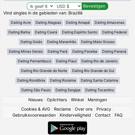
Vind singles in de gebieden van: Brazilië
Dating Acre
Dating Alagoas
Dating Amapá
Dating Amazonas
Dating Bahia
Dating Ceará
Dating Espírito Santo
Dating Federal
Dating Goiás
Dating Maranhão
Dating Mato Grosso
Dating Minas Gerais
Dating Pará
Dating Paraíba
Dating Paraná
Dating Pernambuco
Dating Piauí
Dating Rio de Janeiro
Dating Rio Grande do Norte
Dating Rio Grande do Sul
Dating Rondônia
Dating Roraima
Dating Santa Catarina
Dating São Paulo
Dating Sergipe
Dating Tocantins
Nieuws
|
Oplichters
|
Winkel
|
Meningen
Cookies & AVG
|
Reclame
|
Over ons
|
Privacy
|
Gebruiksvoorwaarden
|
Kinderveiligheid
|
Contact
|
FAQ