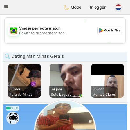
Brasil
Conversar
Toggle
Mode
Inloggen
navigation
💖
Vind je perfecte match
💖
Download nu onze dating-app!
💕
💕
Dating Man Minas Gerais
20 jaar
64 jaar
35 jaar
Para de Minas
Sete Lagoas
Montes Claros
0.7/1