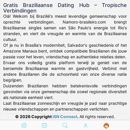
Gratis Braziliaanse Dating Hub – Tropische
Verbindingen
Olá! Welkom bij Brazilië's meest levendige gemeenschap voor
oprechte verbindingen. Namoro-brasileiro.com brengt
Braziliaanse singles samen van São Paulo's energie tot Rio's
stranden, en viert de vreugde en warmte van de Braziliaanse
cultuur.
Of je nu in Brasília's moderniteit, Salvador's geschiedenis of het
Amazone Manaus bent, ontdek compatibele Brazilianen die jouw
passie voor het leven, vriendschap en authentieke relaties delen.
Ervaar ons volledig gratis platform terwijl je geniet van de
beroemde Braziliaanse warmte en gastvrijheid. Verbind met
andere Brazilianen die de schoonheid van onze diverse natie
begrijpen.
Duizenden Brazilianen hebben betekenisvolle verbindingen
gevonden via onze gemeenschap die zowel regionale diversiteit
als nationale eenheid viert.
Laat Braziliaanse zonneschijn en vreugde je pad naar prachtige
nieuwe vriendschappen en partnerschappen verlichten.
© 2026 Copyright
ISN Connect
.
All rights reserved.