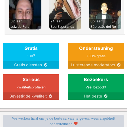
32 jaar
24 jaar
35 jaar
Juiz de Fora
Boa Esperança
São João del Re
Gratis
Ondersteuning
%
100
100% gratis
Gratis diensten
Luisterende moderators
Serieus
Bezoekers
kwaliteitsprofielen
Veel bezocht
Bevestigde kwaliteit
Het beste
We werken hard om je de beste service te geven, wees alsjeblieft
ondersteunend