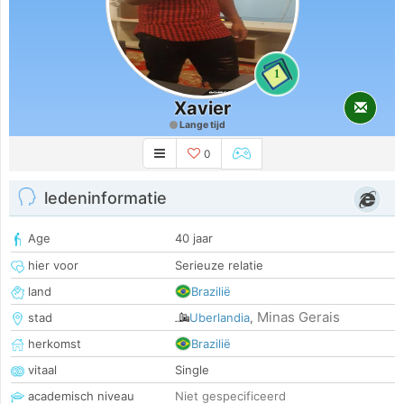
1
Xavier
Lange tijd
0
ledeninformatie
Age
40 jaar
hier voor
Serieuze relatie
land
Brazilië
Minas Gerais
stad
Uberlandia
,
herkomst
Brazilië
vitaal
Single
academisch niveau
Niet gespecificeerd