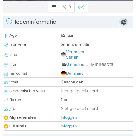
0
ledeninformatie
Age
62 jaar
hier voor
Serieuze relatie
Verenigde
land
Staten
Minnesota
stad
Minneapolis
,
herkomst
Duitsland
vitaal
Gescheiden
academisch niveau
Niet gespecificeerd
Roken
Nee
job
Niet gespecificeerd
Mijn vrienden
Inloggen
Lid sinds
Inloggen