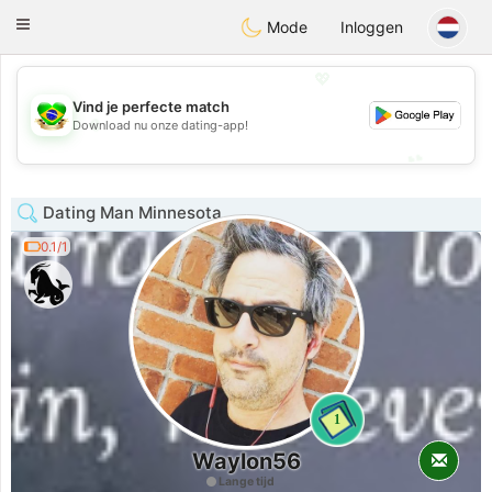
Brasil
Conversar
Toggle
Mode
Inloggen
navigation
💖
Vind je perfecte match
💖
Download nu onze dating-app!
💕
💕
Dating Man Minnesota
0.1/1
1
Waylon56
Lange tijd