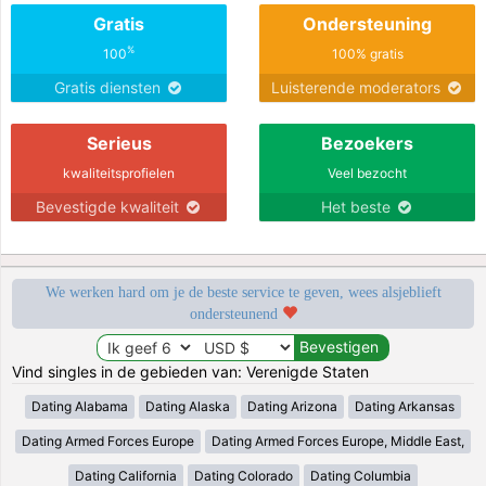
Gratis
Ondersteuning
%
100
100% gratis
Gratis diensten
Luisterende moderators
Serieus
Bezoekers
kwaliteitsprofielen
Veel bezocht
Bevestigde kwaliteit
Het beste
We werken hard om je de beste service te geven, wees alsjeblieft
ondersteunend
Vind singles in de gebieden van: Verenigde Staten
Dating Alabama
Dating Alaska
Dating Arizona
Dating Arkansas
Dating Armed Forces Europe
Dating Armed Forces Europe, Middle East,
Dating California
Dating Colorado
Dating Columbia