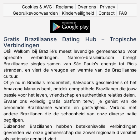
Cookies & AVG
|
Reclame
|
Over ons
|
Privacy
|
Gebruiksvoorwaarden
|
Kinderveiligheid
|
Contact
|
FAQ
Gratis Braziliaanse Dating Hub – Tropische
Verbindingen
Olá! Welkom bij Brazilië's meest levendige gemeenschap voor
oprechte verbindingen. Namoro-brasileiro.com brengt
Braziliaanse singles samen van São Paulo's energie tot Rio's
stranden, en viert de vreugde en warmte van de Braziliaanse
cultuur.
Of je nu in Brasília's moderniteit, Salvador's geschiedenis of het
Amazone Manaus bent, ontdek compatibele Brazilianen die jouw
passie voor het leven, vriendschap en authentieke relaties delen.
Ervaar ons volledig gratis platform terwijl je geniet van de
beroemde Braziliaanse warmte en gastvrijheid. Verbind met
andere Brazilianen die de schoonheid van onze diverse natie
begrijpen.
Duizenden Brazilianen hebben betekenisvolle verbindingen
gevonden via onze gemeenschap die zowel regionale diversiteit
als nationale eenheid viert.