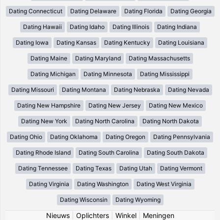
Dating Connecticut
Dating Delaware
Dating Florida
Dating Georgia
Dating Hawaii
Dating Idaho
Dating Illinois
Dating Indiana
Dating Iowa
Dating Kansas
Dating Kentucky
Dating Louisiana
Dating Maine
Dating Maryland
Dating Massachusetts
Dating Michigan
Dating Minnesota
Dating Mississippi
Dating Missouri
Dating Montana
Dating Nebraska
Dating Nevada
Dating New Hampshire
Dating New Jersey
Dating New Mexico
Dating New York
Dating North Carolina
Dating North Dakota
Dating Ohio
Dating Oklahoma
Dating Oregon
Dating Pennsylvania
Dating Rhode Island
Dating South Carolina
Dating South Dakota
Dating Tennessee
Dating Texas
Dating Utah
Dating Vermont
Dating Virginia
Dating Washington
Dating West Virginia
Dating Wisconsin
Dating Wyoming
Nieuws
|
Oplichters
|
Winkel
|
Meningen