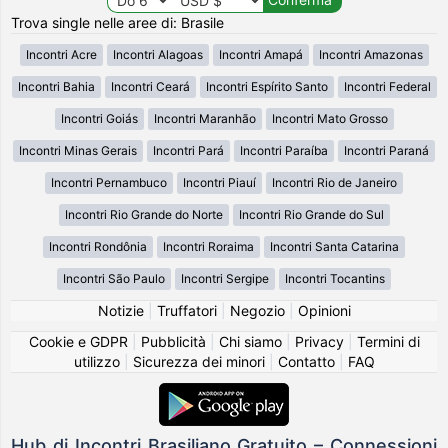
Trova single nelle aree di: Brasile
Incontri Acre
Incontri Alagoas
Incontri Amapá
Incontri Amazonas
Incontri Bahia
Incontri Ceará
Incontri Espírito Santo
Incontri Federal
Incontri Goiás
Incontri Maranhão
Incontri Mato Grosso
Incontri Minas Gerais
Incontri Pará
Incontri Paraíba
Incontri Paraná
Incontri Pernambuco
Incontri Piauí
Incontri Rio de Janeiro
Incontri Rio Grande do Norte
Incontri Rio Grande do Sul
Incontri Rondônia
Incontri Roraima
Incontri Santa Catarina
Incontri São Paulo
Incontri Sergipe
Incontri Tocantins
Notizie
|
Truffatori
|
Negozio
|
Opinioni
Cookie e GDPR
|
Pubblicità
|
Chi siamo
|
Privacy
|
Termini di
utilizzo
|
Sicurezza dei minori
|
Contatto
|
FAQ
Hub di Incontri Brasiliano Gratuito – Connessioni