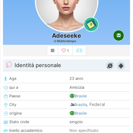
0
Adeseeke
Molto tempo
1
Identità personale
Age
23 anni
qui a
Amicizia
Paese
Brasile
Federal
City
Brasilia
,
origine
Brasile
Stato civile
singolo
livello accademico
Non specificato