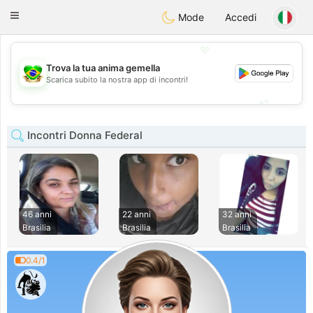
Brasil
Conversar
Toggle
Mode
Accedi
navigation
💖
Trova la tua anima gemella
💖
Scarica subito la nostra app di incontri!
💕
💕
Incontri Donna Federal
46 anni
22 anni
32 anni
Brasilia
Brasilia
Brasilia
0.4/1