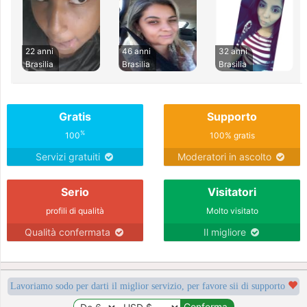
22 anni
46 anni
32 anni
Brasilia
Brasilia
Brasilia
Gratis
Supporto
%
100
100% gratis
Servizi gratuiti
Moderatori in ascolto
Serio
Visitatori
profili di qualità
Molto visitato
Qualità confermata
Il migliore
Lavoriamo sodo per darti il miglior servizio, per favore sii di supporto