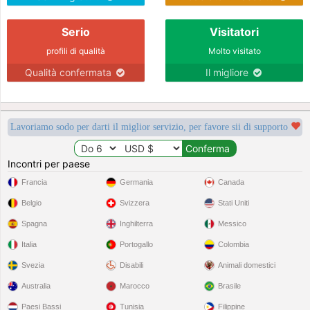
Serio
Visitatori
profili di qualità
Molto visitato
Qualità confermata
Il migliore
Lavoriamo sodo per darti il miglior servizio, per favore sii di supporto
Incontri per paese
Francia
Germania
Canada
Belgio
Svizzera
Stati Uniti
Spagna
Inghilterra
Messico
Italia
Portogallo
Colombia
Svezia
Disabili
Animali domestici
Australia
Marocco
Brasile
Paesi Bassi
Tunisia
Filippine