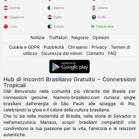
Austria
Algeria
Libano
Giappone
Egitto
Golfo
Cina
Kuwait
Tutta la lista
Notizie
|
Truffatori
|
Negozio
|
Opinioni
Cookie e GDPR
|
Pubblicità
|
Chi siamo
|
Privacy
|
Termini di
utilizzo
|
Sicurezza dei minori
|
Contatto
|
FAQ
Hub di Incontri Brasiliano Gratuito – Connessioni
Tropicali
Olá! Benvenuto nella comunità più vibrante del Brasile per
connessioni genuine. Namoro-brasileiro.com riunisce single
brasiliani dall'energia di São Paulo alle spiagge di Rio,
celebrando la gioia e il calore della cultura brasiliana.
Che tu sia nella modernità di Brasília, nella storia di Salvador o
nell'amazzonica Manaus, scopri brasiliani compatibili che
condividono la tua passione per la vita, l'amicizia e le relazioni
autentiche.