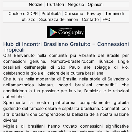
Notizie
|
Truffatori
|
Negozio
|
Opinioni
Cookie e GDPR
|
Pubblicità
|
Chi siamo
|
Privacy
|
Termini di
utilizzo
|
Sicurezza dei minori
|
Contatto
|
FAQ
Hub di Incontri Brasiliano Gratuito – Connessioni
Tropicali
Olá! Benvenuto nella comunità più vibrante del Brasile per
connessioni genuine. Namoro-brasileiro.com riunisce single
brasiliani dall'energia di São Paulo alle spiagge di Rio,
celebrando la gioia e il calore della cultura brasiliana.
Che tu sia nella modernità di Brasília, nella storia di Salvador o
nell'amazzonica Manaus, scopri brasiliani compatibili che
condividono la tua passione per la vita, l'amicizia e le relazioni
autentiche.
Sperimenta la nostra piattaforma completamente gratuita
godendo del famoso calore e ospitalità brasiliana. Connettiti con
altri brasiliani che comprendono la bellezza della nostra nazione
diversa.
Migliaia di brasiliani hanno trovato connessioni significative
attraverso la nostra comunità che celebra sia la diversità