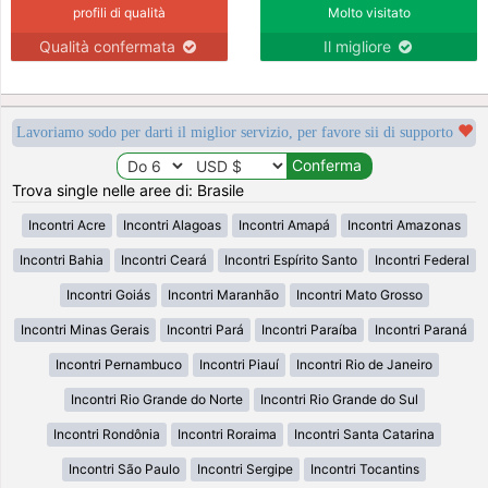
profili di qualità
Molto visitato
Qualità confermata
Il migliore
Lavoriamo sodo per darti il miglior servizio, per favore sii di supporto
Trova single nelle aree di: Brasile
Incontri Acre
Incontri Alagoas
Incontri Amapá
Incontri Amazonas
Incontri Bahia
Incontri Ceará
Incontri Espírito Santo
Incontri Federal
Incontri Goiás
Incontri Maranhão
Incontri Mato Grosso
Incontri Minas Gerais
Incontri Pará
Incontri Paraíba
Incontri Paraná
Incontri Pernambuco
Incontri Piauí
Incontri Rio de Janeiro
Incontri Rio Grande do Norte
Incontri Rio Grande do Sul
Incontri Rondônia
Incontri Roraima
Incontri Santa Catarina
Incontri São Paulo
Incontri Sergipe
Incontri Tocantins