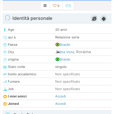
0
Identità personale
Age
20 anni
qui a
Relazione seria
Paese
Brasile
Roraima
City
Boa Vista
,
origine
Brasile
Stato civile
singolo
livello accademico
Non specificato
Fumare
Non specificato
Job
Non specificato
I miei amici
Accedi
Joined
Accedi