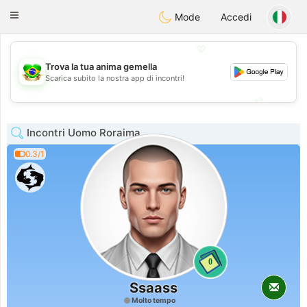
Brasil
Conversar
Toggle
Mode
Accedi
navigation
💖
Trova la tua anima gemella
💖
Scarica subito la nostra app di incontri!
💕
💕
Incontri Uomo Roraima
0.3/1
0
Ssaass
Molto tempo