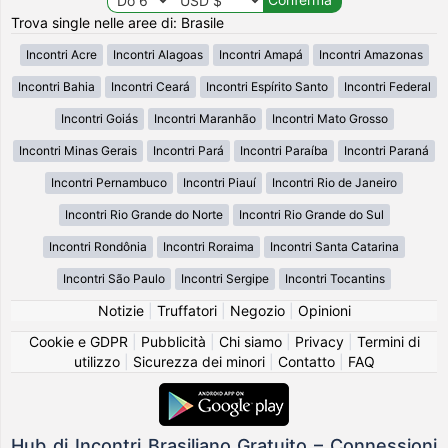
Trova single nelle aree di: Brasile
Incontri Acre
Incontri Alagoas
Incontri Amapá
Incontri Amazonas
Incontri Bahia
Incontri Ceará
Incontri Espírito Santo
Incontri Federal
Incontri Goiás
Incontri Maranhão
Incontri Mato Grosso
Incontri Minas Gerais
Incontri Pará
Incontri Paraíba
Incontri Paraná
Incontri Pernambuco
Incontri Piauí
Incontri Rio de Janeiro
Incontri Rio Grande do Norte
Incontri Rio Grande do Sul
Incontri Rondônia
Incontri Roraima
Incontri Santa Catarina
Incontri São Paulo
Incontri Sergipe
Incontri Tocantins
Notizie
|
Truffatori
|
Negozio
|
Opinioni
Cookie e GDPR
|
Pubblicità
|
Chi siamo
|
Privacy
|
Termini di
utilizzo
|
Sicurezza dei minori
|
Contatto
|
FAQ
Hub di Incontri Brasiliano Gratuito – Connessioni