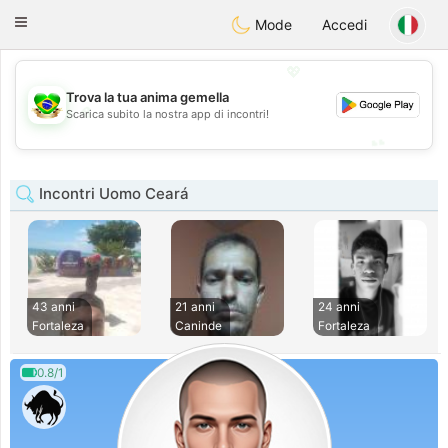
Brasil
Conversar
Toggle
Mode
Accedi
navigation
💖
Trova la tua anima gemella
💖
Scarica subito la nostra app di incontri!
💕
💕
Incontri Uomo Ceará
43 anni
21 anni
24 anni
Fortaleza
Caninde
Fortaleza
0.8/1