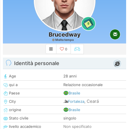
0
Brucedway
Molto tempo
0
Identità personale
Age
28 anni
qui a
Relazione occasionale
Paese
Brasile
Ceará
City
Fortaleza
,
origine
Brasile
Stato civile
singolo
livello accademico
Non specificato