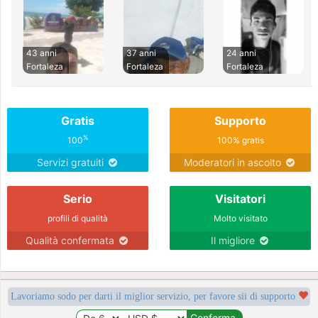
43 anni
37 anni
24 anni
Fortaleza
Fortaleza
Fortaleza
Gratis
Supporto
%
100
100% gratis
Servizi gratuiti
Moderatori in ascolto
Serio
Visitatori
profili di qualità
Molto visitato
Qualità confermata
Il migliore
Lavoriamo sodo per darti il miglior servizio, per favore sii di supporto