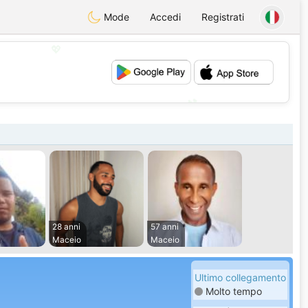
Mode
Accedi
Registrati
💖
💕
28 anni
57 anni
Maceio
Maceio
Ultimo collegamento
Molto tempo