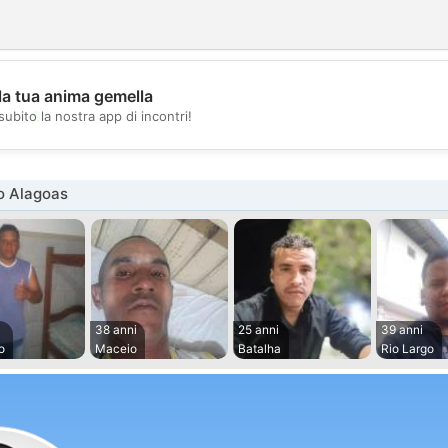
la tua anima gemella
💖
subito la nostra app di incontri!
💕
o Alagoas
38 anni
25 anni
39 anni
o
Maceio
Batalha
Rio Largo