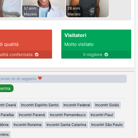
57 anni
28 anni
Maceio
Maceio
Visitatori
di qualità
Molto visitato
alità confermata
Il migliore
favore sii di supporto
ntri Ceará
Incontri Espírito Santo
Incontri Federal
Incontri Goiás
i Paraíba
Incontri Paraná
Incontri Pernambuco
Incontri Piauí
dônia
Incontri Roraima
Incontri Santa Catarina
Incontri São Paulo
antins