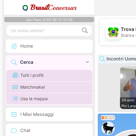
Brasil
Conversar
Sao Paulo 2026-08-07 20:39
Trova 
Scarica 
Home
Incontri Uom
Cerca
Tutti i profili
Matchmaker
Usa la mappa
39 anni
Rio Larg
I Miei Messaggi
0.3/1
Chat