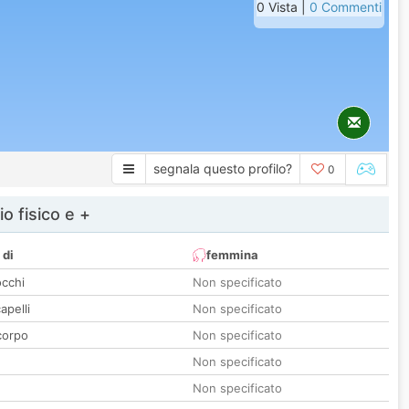
0 Vista |
0 Commenti
segnala questo profilo?
0
io fisico e +
 di
femmina
occhi
Non specificato
apelli
Non specificato
corpo
Non specificato
Non specificato
Non specificato