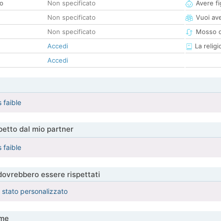
co
Non specificato
Avere fig
Non specificato
Vuoi ave
Non specificato
Mosso d
Accedi
La religi
Accedi
 faible
etto dal mio partner
 faible
 dovrebbero essere rispettati
è stato personalizzato
me