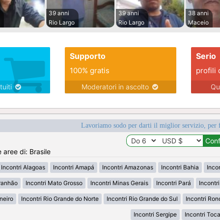
39 anni
39 anni
38 anni
Rio Largo
Rio Largo
Maceio
Supporto
Serio
100% gratis
profili 
tuiti
Moderatori in ascolto
Qu
Lavoriamo sodo per darti il miglior servizio, per 
 aree di: Brasile
Incontri Alagoas
Incontri Amapá
Incontri Amazonas
Incontri Bahia
Inco
ranhão
Incontri Mato Grosso
Incontri Minas Gerais
Incontri Pará
Incontr
neiro
Incontri Rio Grande do Norte
Incontri Rio Grande do Sul
Incontri Ron
Incontri Sergipe
Incontri Toc