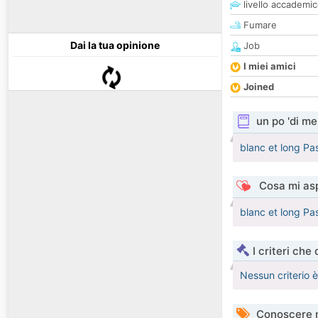
livello accademi
Fumare
Dai la tua opinione
Job
I miei amici
Joined
un po 'di me
blanc et long Pas
Cosa mi asp
blanc et long Pas
I criteri che
Nessun criterio 
Conoscere 