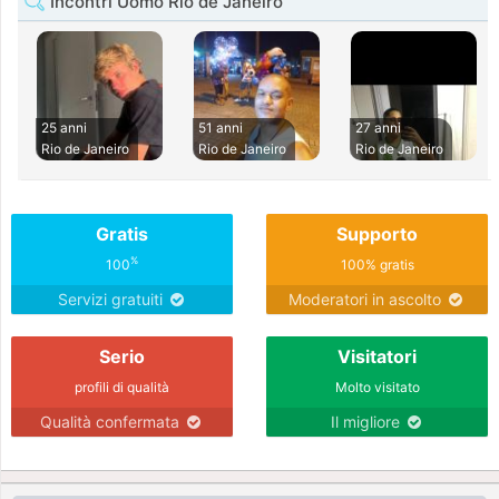
Incontri Uomo Rio de Janeiro
25 anni
51 anni
27 anni
Rio de Janeiro
Rio de Janeiro
Rio de Janeiro
Gratis
Supporto
%
100
100% gratis
Servizi gratuiti
Moderatori in ascolto
Serio
Visitatori
profili di qualità
Molto visitato
Qualità confermata
Il migliore