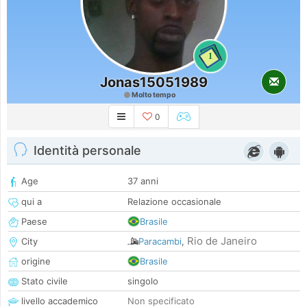
1
Jonas15051989
Molto tempo
0
Identità personale
Age
37 anni
qui a
Relazione occasionale
Paese
Brasile
Rio de Janeiro
City
Paracambi
,
origine
Brasile
Stato civile
singolo
livello accademico
Non specificato