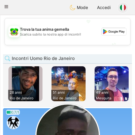
Brasil
Conversar
Toggle
Mode
Accedi
navigation
💖
Trova la tua anima gemella
💖
Scarica subito la nostra app di incontri!
💕
💕
Incontri Uomo Rio de Janeiro
28 anni
51 anni
49 anni
Rio de Janeiro
Rio de Janeiro
Mesquita
0.7/1