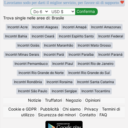
Lavoriamo sodo per darti il miglior servizio, per favore sii di supporto
Trova single nelle aree di: Brasile
Incontri Acre
Incontri Alagoas
Incontri Amapá
Incontri Amazonas
Incontri Bahia
Incontri Ceará
Incontri Espírito Santo
Incontri Federal
Incontri Goiás
Incontri Maranhão
Incontri Mato Grosso
Incontri Minas Gerais
Incontri Pará
Incontri Paraíba
Incontri Paraná
Incontri Pernambuco
Incontri Piauí
Incontri Rio de Janeiro
Incontri Rio Grande do Norte
Incontri Rio Grande do Sul
Incontri Rondônia
Incontri Roraima
Incontri Santa Catarina
Incontri São Paulo
Incontri Sergipe
Incontri Tocantins
Notizie
|
Truffatori
|
Negozio
|
Opinioni
Cookie e GDPR
|
Pubblicità
|
Chi siamo
|
Privacy
|
Termini di
utilizzo
|
Sicurezza dei minori
|
Contatto
|
FAQ