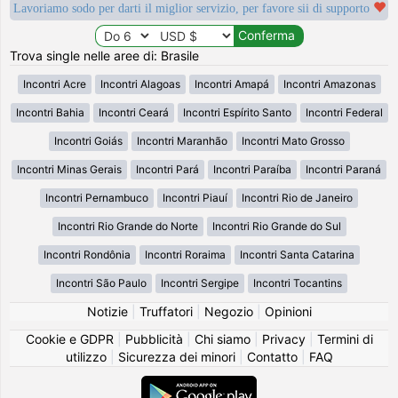
Lavoriamo sodo per darti il miglior servizio, per favore sii di supporto
Trova single nelle aree di: Brasile
Incontri Acre
Incontri Alagoas
Incontri Amapá
Incontri Amazonas
Incontri Bahia
Incontri Ceará
Incontri Espírito Santo
Incontri Federal
Incontri Goiás
Incontri Maranhão
Incontri Mato Grosso
Incontri Minas Gerais
Incontri Pará
Incontri Paraíba
Incontri Paraná
Incontri Pernambuco
Incontri Piauí
Incontri Rio de Janeiro
Incontri Rio Grande do Norte
Incontri Rio Grande do Sul
Incontri Rondônia
Incontri Roraima
Incontri Santa Catarina
Incontri São Paulo
Incontri Sergipe
Incontri Tocantins
Notizie
|
Truffatori
|
Negozio
|
Opinioni
Cookie e GDPR
|
Pubblicità
|
Chi siamo
|
Privacy
|
Termini di
utilizzo
|
Sicurezza dei minori
|
Contatto
|
FAQ