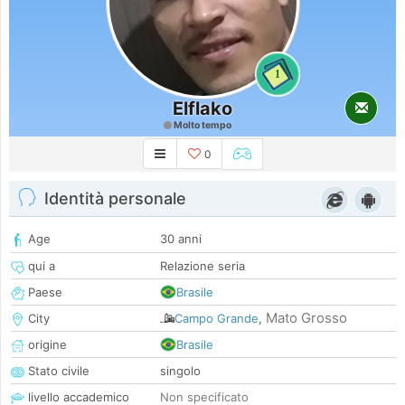
1
Elflako
Molto tempo
0
Identità personale
Age
30 anni
qui a
Relazione seria
Paese
Brasile
Mato Grosso
City
Campo Grande
,
origine
Brasile
Stato civile
singolo
livello accademico
Non specificato