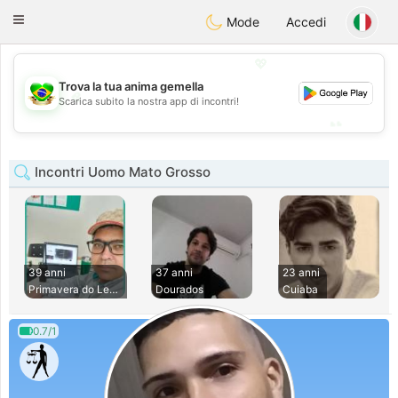
Brasil
Conversar
Toggle
Mode
Accedi
navigation
💖
Trova la tua anima gemella
💖
Scarica subito la nostra app di incontri!
💕
💕
Incontri Uomo Mato Grosso
39 anni
37 anni
23 anni
Primavera do Leste
Dourados
Cuiaba
0.7/1