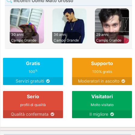
Incontri Uomo Mato Grosso
30 anni
36 anni
29 anni
Campo Grande
Campo Grande
Campo Grande
Gratis
Supporto
%
100
100% gratis
Servizi gratuiti
Moderatori in ascolto
Serio
Visitatori
profili di qualità
Molto visitato
Qualità confermata
Il migliore