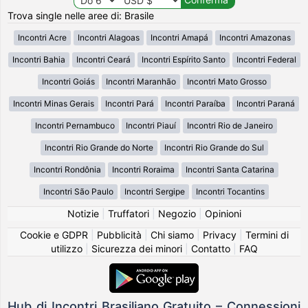
Trova single nelle aree di: Brasile
Incontri Acre
Incontri Alagoas
Incontri Amapá
Incontri Amazonas
Incontri Bahia
Incontri Ceará
Incontri Espírito Santo
Incontri Federal
Incontri Goiás
Incontri Maranhão
Incontri Mato Grosso
Incontri Minas Gerais
Incontri Pará
Incontri Paraíba
Incontri Paraná
Incontri Pernambuco
Incontri Piauí
Incontri Rio de Janeiro
Incontri Rio Grande do Norte
Incontri Rio Grande do Sul
Incontri Rondônia
Incontri Roraima
Incontri Santa Catarina
Incontri São Paulo
Incontri Sergipe
Incontri Tocantins
Notizie
|
Truffatori
|
Negozio
|
Opinioni
Cookie e GDPR
|
Pubblicità
|
Chi siamo
|
Privacy
|
Termini di
utilizzo
|
Sicurezza dei minori
|
Contatto
|
FAQ
Hub di Incontri Brasiliano Gratuito – Connessioni