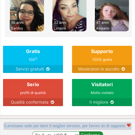
56 anni
32 anni
47 anni
Santos
Limeira
Amparo
Gratis
Supporto
%
100
100% gratis
Servizi gratuiti
Moderatori in ascolto
Serio
Visitatori
profili di qualità
Molto visitato
Qualità confermata
Il migliore
Lavoriamo sodo per darti il miglior servizio, per favore sii di supporto