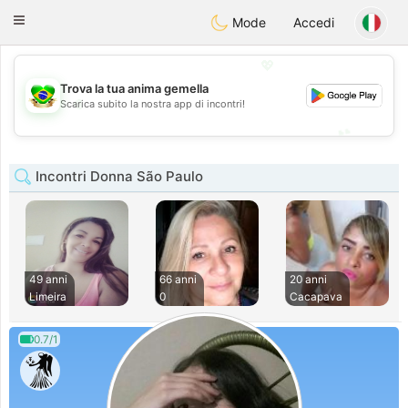
Brasil
Conversar
Toggle
Mode
Accedi
navigation
💖
Trova la tua anima gemella
💖
Scarica subito la nostra app di incontri!
💕
💕
Incontri Donna São Paulo
49 anni
66 anni
20 anni
Limeira
0
Cacapava
0.7/1