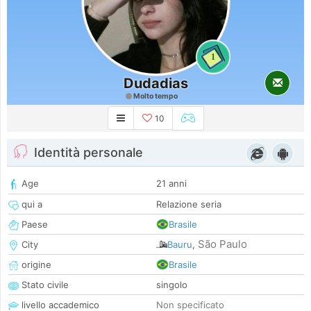
1
Dudadias
Molto tempo
10
Identità personale
Age
21 anni
qui a
Relazione seria
Paese
Brasile
São Paulo
City
Bauru
,
origine
Brasile
Stato civile
singolo
livello accademico
Non specificato