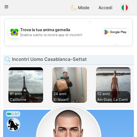
Brasil
Conversar
Toggle
Mode
Accedi
navigation
💖
Trova la tua anima gemella
💖
Scarica subito la nostra app di incontri!
💕
💕
Incontri Uomo Casablanca-Settat
81 anni
24 anni
52 anni
Californie
El Maarif
Ain Diab, La Corni
0.9/1