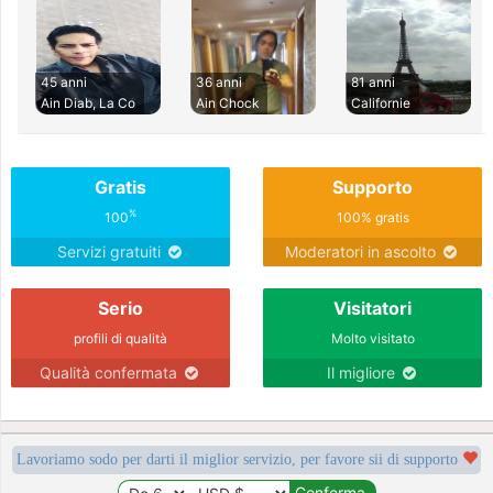
45 anni
36 anni
81 anni
Ain Diab, La Co
Ain Chock
Californie
Gratis
Supporto
%
100
100% gratis
Servizi gratuiti
Moderatori in ascolto
Serio
Visitatori
profili di qualità
Molto visitato
Qualità confermata
Il migliore
Lavoriamo sodo per darti il miglior servizio, per favore sii di supporto