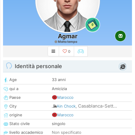
0
Agmar
Molto tempo
0
Identità personale
Age
33 anni
qui a
Amicizia
Paese
Marocco
Casablanca-Sett...
City
Ain Chock
,
origine
Marocco
Stato civile
singolo
livello accademico
Non specificato