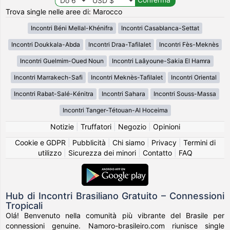
Trova single nelle aree di: Marocco
Incontri Béni Mellal-Khénifra
Incontri Casablanca-Settat
Incontri Doukkala-Abda
Incontri Draa-Tafilalet
Incontri Fès-Meknès
Incontri Guelmim-Oued Noun
Incontri Laâyoune-Sakia El Hamra
Incontri Marrakech-Safi
Incontri Meknès-Tafilalet
Incontri Oriental
Incontri Rabat-Salé-Kénitra
Incontri Sahara
Incontri Souss-Massa
Incontri Tanger-Tétouan-Al Hoceima
Notizie
|
Truffatori
|
Negozio
|
Opinioni
Cookie e GDPR
|
Pubblicità
|
Chi siamo
|
Privacy
|
Termini di
utilizzo
|
Sicurezza dei minori
|
Contatto
|
FAQ
Hub di Incontri Brasiliano Gratuito – Connessioni
Tropicali
Olá! Benvenuto nella comunità più vibrante del Brasile per
connessioni genuine. Namoro-brasileiro.com riunisce single