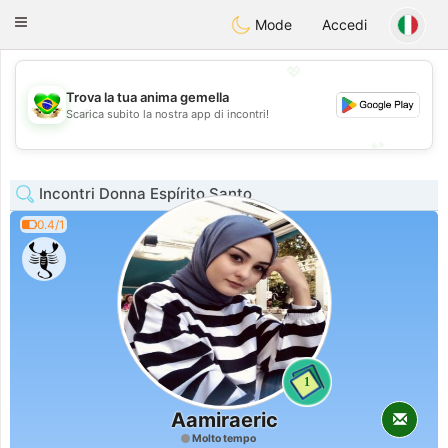
Brasil
Conversar
Toggle
Mode
Accedi
navigation
💖
Trova la tua anima gemella
💖
Scarica subito la nostra app di incontri!
💕
💕
Incontri Donna Espírito Santo
0.4/1
1
Aamiraeric
Molto tempo