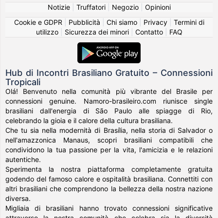
Notizie
|
Truffatori
|
Negozio
|
Opinioni
Cookie e GDPR
|
Pubblicità
|
Chi siamo
|
Privacy
|
Termini di
utilizzo
|
Sicurezza dei minori
|
Contatto
|
FAQ
Hub di Incontri Brasiliano Gratuito – Connessioni
Tropicali
Olá! Benvenuto nella comunità più vibrante del Brasile per
connessioni genuine. Namoro-brasileiro.com riunisce single
brasiliani dall'energia di São Paulo alle spiagge di Rio,
celebrando la gioia e il calore della cultura brasiliana.
Che tu sia nella modernità di Brasília, nella storia di Salvador o
nell'amazzonica Manaus, scopri brasiliani compatibili che
condividono la tua passione per la vita, l'amicizia e le relazioni
autentiche.
Sperimenta la nostra piattaforma completamente gratuita
godendo del famoso calore e ospitalità brasiliana. Connettiti con
altri brasiliani che comprendono la bellezza della nostra nazione
diversa.
Migliaia di brasiliani hanno trovato connessioni significative
attraverso la nostra comunità che celebra sia la diversità