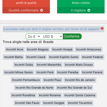
profili di qualità
Molto visitato
Qualità confermata
Il migliore
Lavoriamo sodo per darti il miglior servizio, per favore sii di supporto
Trova single nelle aree di: Brasile
Incontri Acre
Incontri Alagoas
Incontri Amapá
Incontri Amazonas
Incontri Bahia
Incontri Ceará
Incontri Espírito Santo
Incontri Federal
Incontri Goiás
Incontri Maranhão
Incontri Mato Grosso
Incontri Minas Gerais
Incontri Pará
Incontri Paraíba
Incontri Paraná
Incontri Pernambuco
Incontri Piauí
Incontri Rio de Janeiro
Incontri Rio Grande do Norte
Incontri Rio Grande do Sul
Incontri Rondônia
Incontri Roraima
Incontri Santa Catarina
Incontri São Paulo
Incontri Sergipe
Incontri Tocantins