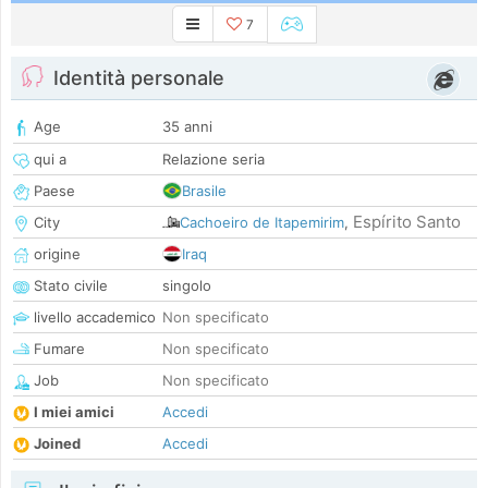
7
Identità personale
Age
35 anni
qui a
Relazione seria
Paese
Brasile
Espírito Santo
City
Cachoeiro de Itapemirim
,
origine
Iraq
Stato civile
singolo
livello accademico
Non specificato
Fumare
Non specificato
Job
Non specificato
I miei amici
Accedi
Joined
Accedi