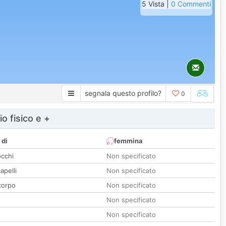
5 Vista |
0 Commenti
segnala questo profilo?
0
io fisico e +
 di
femmina
occhi
Non specificato
apelli
Non specificato
corpo
Non specificato
Non specificato
Non specificato