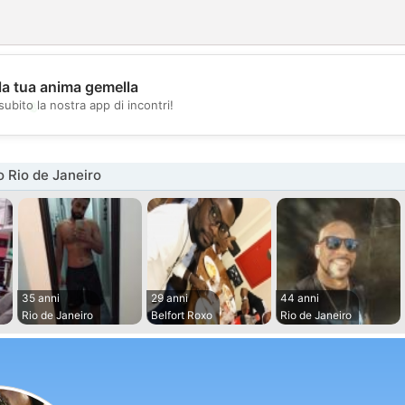
la tua anima gemella
💖
subito la nostra app di incontri!
💕
 Rio de Janeiro
35 anni
29 anni
44 anni
Rio de Janeiro
Belfort Roxo
Rio de Janeiro