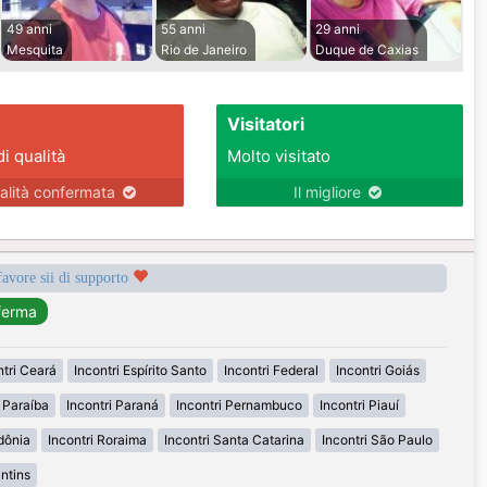
49 anni
55 anni
29 anni
Mesquita
Rio de Janeiro
Duque de Caxias
Visitatori
di qualità
Molto visitato
alità confermata
Il migliore
favore sii di supporto
ntri Ceará
Incontri Espírito Santo
Incontri Federal
Incontri Goiás
i Paraíba
Incontri Paraná
Incontri Pernambuco
Incontri Piauí
dônia
Incontri Roraima
Incontri Santa Catarina
Incontri São Paulo
antins