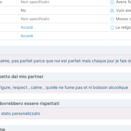
co
Non specificato
Avere fig
No
Vuoi ave
Non specificato
Mosso d
Accedi
La religi
Accedi
lme, pas parfait parce que nul est parfait mais chaque jour je fais d
etto dal mio partner
t figure, respect , calme , qu’elle ne fume pas et ni boisson alcoolique
 dovrebbero essere rispettati
è stato personalizzato
me