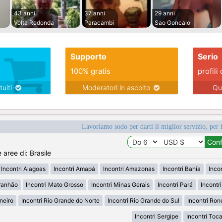
43 anni
37 anni
29 anni
Volta Redonda
Paracambi
Sao Goncalo
Supporto
Serio
100% gratis
profili 
tuiti
Moderatori in ascolto
Qu
Lavoriamo sodo per darti il miglior servizio, per 
 aree di: Brasile
Incontri Alagoas
Incontri Amapá
Incontri Amazonas
Incontri Bahia
Inco
ranhão
Incontri Mato Grosso
Incontri Minas Gerais
Incontri Pará
Incontr
neiro
Incontri Rio Grande do Norte
Incontri Rio Grande do Sul
Incontri Ron
Incontri Sergipe
Incontri Toc