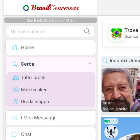
Brasil
Conversar
Sao Paulo 2026-08-06 14:25
Trova 
Scarica 
Home
Incontri Uomo
Cerca
Tutti i profili
Matchmaker
Usa la mappa
68 anni
Rio de Janeiro
I Miei Messaggi
0.7/1
Chat