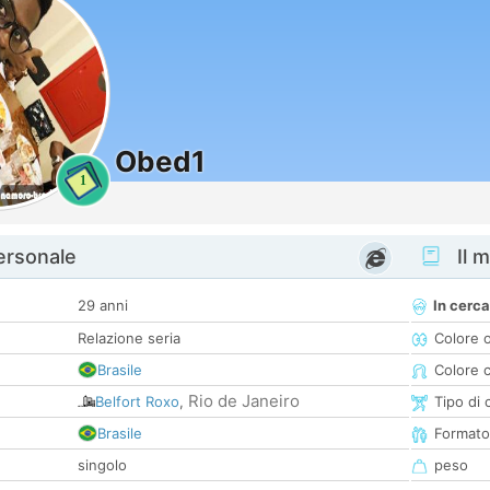
Obed1
1
personale
Il m
29 anni
In cerca
Relazione seria
Colore 
Brasile
Colore c
Rio de Janeiro
Belfort Roxo
,
Tipo di 
Brasile
Formato
singolo
peso