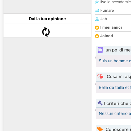
livello accademi
Fumare
Dai la tua opinione
Job
I miei amici
Joined
un po 'di me
Suis un homme ca
Cosa mi asp
Belle de taille e
I criteri che
Nessun criterio 
Conoscere 