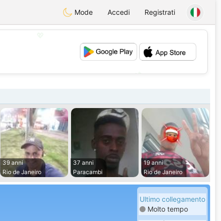
Mode
Accedi
Registrati
💖
💕
39 anni
37 anni
19 anni
Rio de Janeiro
Paracambi
Rio de Janeiro
Ultimo collegamento
Molto tempo