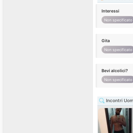
Interessi
Non specificato
Gita
Non specificato
Bevi alcolici?
Non specificato
Incontri Uom