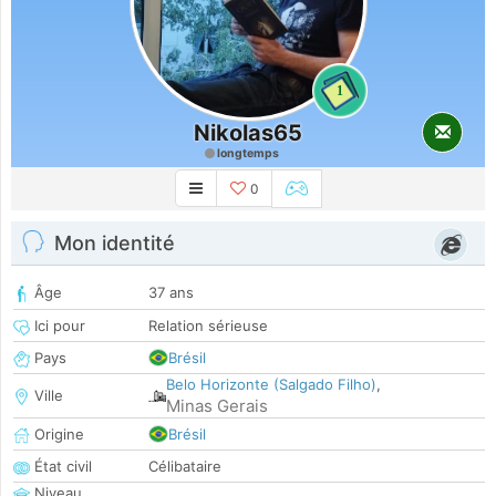
1
Nikolas65
longtemps
0
Mon identité
Âge
37 ans
Ici pour
Relation sérieuse
Pays
Brésil
Belo Horizonte (Salgado Filho)
,
Ville
Minas Gerais
Origine
Brésil
État civil
Célibataire
Niveau