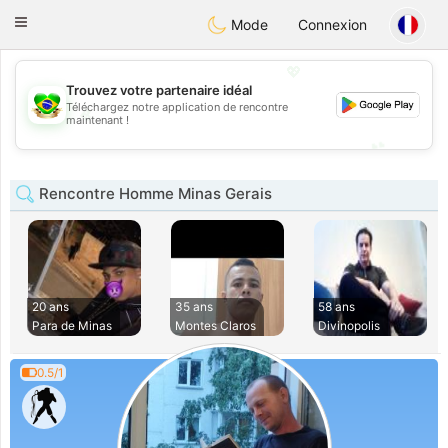
Brasil
Conversar
Toggle
Mode
Connexion
navigation
💖
Trouvez votre partenaire idéal
Téléchargez notre application de rencontre
💖
maintenant !
💕
💕
Rencontre Homme Minas Gerais
20 ans
35 ans
58 ans
Para de Minas
Montes Claros
Divinopolis
0.5/1