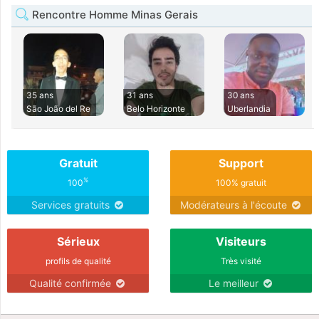
Rencontre Homme Minas Gerais
35 ans
31 ans
30 ans
São João del Re
Belo Horizonte
Uberlandia
Gratuit
Support
%
100
100% gratuit
Services gratuits
Modérateurs à l'écoute
Sérieux
Visiteurs
profils de qualité
Très visité
Qualité confirmée
Le meilleur