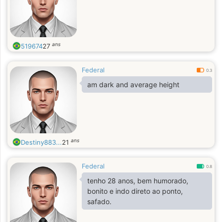
ans
519674
27
Federal
0.3
am dark and average height
ans
Destiny883...
21
Federal
0.8
tenho 28 anos, bem humorado,
bonito e indo direto ao ponto,
safado.