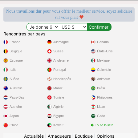
Nous travaillons dur pour vous offrir le meilleur service, soyez solidaire
s'il vous plaît
Rencontres par pays
France
Allemagne
Canada
Belgique
Suisse
États-Unis
Espagne
Angleterre
Mexique
Italie
Portugal
Colombie
Suède
Handicapés
Animaux
Australie
Maroc
Brésil
Pays-Bas
Tunisie
Philippines
Autriche
Algérie
Liban
Japon
Égypte
Golfe
Chine
Koweït
Toute la liste
Actualités
|
Arnaqueurs
|
Boutique
|
Opinions