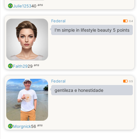
ans
Julie1253
40
Federal
0.4
I'm simple in lifestyle beauty 5 points
ans
Faith29
29
Federal
0.5
gentileza e honestidade
ans
Morgnick
56