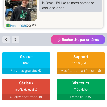
in Brazil. I'd like to meet someone
cool and open.
ans
Peater1989
20
1
Recherche par critères
Gratuit
Support
%
100
100% gratuit
Services gratuits
Modérateurs à l'écoute
Sérieux
Visiteurs
profils de qualité
Très visité
Qualité confirmée
Le meilleur