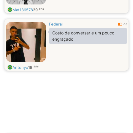
ans
Mat136578
29
Federal
0.6
Gosto de conversar e um pouco
engraçado
ans
Antonyo
19