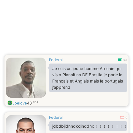
Federal
0.8
Je suis un jeune homme Africain qui
vis a Planaltina DF Brasília je parle le
Français et Anglais mais le portugais
j’apprend
ans
Joelove
43
Federal
0
jdbdbjjdnndkdjnddnx！！！！！！！！！