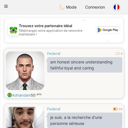
Brasil
Conversar
Toggle
Mode
Connexion
navigation
💖
Trouvez votre partenaire idéal
💖
Téléchargez notre application de rencontre
maintenant !
💕
💕
Federal
0
am honest sincere understanding
faithful loyal and caring
ans
Adriandam
50
Federal
0.5
je suis. a la recherche d'une
personne sérieuse