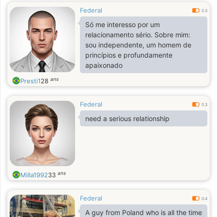
Federal
0.3
Só me interesso por um
relacionamento sério. Sobre mim:
sou independente, um homem de
princípios e profundamente
apaixonado
ans
Presti1
28
Federal
0.3
need a serious relationship
ans
Milla1992
33
Federal
0.4
A guy from Poland who is all the time