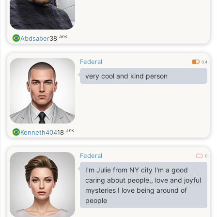
ans
Abdsaber
38
Federal
0.4
very cool and kind person
ans
Kenneth404
18
Federal
0
I'm Julie from NY city I'm a good
caring about people,, love and joyful
mysteries I love being around of
people