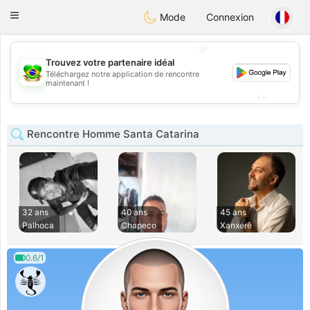
Brasil
Conversar
Toggle
Mode
Connexion
navigation
💖
Trouvez votre partenaire idéal
💖
Téléchargez notre application de rencontre
maintenant !
💕
💕
Rencontre Homme Santa Catarina
32 ans
40 ans
45 ans
Palhoca
Chapeco
Xanxerê
0.6/1