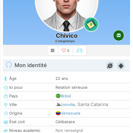
0
Chivico
longtemps
0
Mon identité
Âge
22 ans
Ici pour
Relation sérieuse
Pays
Brésil
Santa Catarina
Ville
Joinville
,
Origine
Venezuela
État civil
Célibataire
Niveau academic
Non renseigné