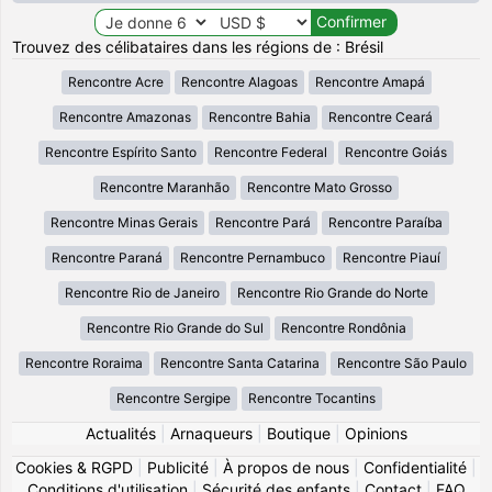
Trouvez des célibataires dans les régions de : Brésil
Rencontre Acre
Rencontre Alagoas
Rencontre Amapá
Rencontre Amazonas
Rencontre Bahia
Rencontre Ceará
Rencontre Espírito Santo
Rencontre Federal
Rencontre Goiás
Rencontre Maranhão
Rencontre Mato Grosso
Rencontre Minas Gerais
Rencontre Pará
Rencontre Paraíba
Rencontre Paraná
Rencontre Pernambuco
Rencontre Piauí
Rencontre Rio de Janeiro
Rencontre Rio Grande do Norte
Rencontre Rio Grande do Sul
Rencontre Rondônia
Rencontre Roraima
Rencontre Santa Catarina
Rencontre São Paulo
Rencontre Sergipe
Rencontre Tocantins
Actualités
|
Arnaqueurs
|
Boutique
|
Opinions
Cookies & RGPD
|
Publicité
|
À propos de nous
|
Confidentialité
|
Conditions d'utilisation
|
Sécurité des enfants
|
Contact
|
FAQ