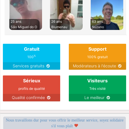
25 ans
26 ans
63 ans
São Miguel do O
Blumenau
Suzano
Gratuit
Support
%
100
100% gratuit
Services gratuits
Modérateurs à l'écoute
Sérieux
Visiteurs
profils de qualité
Très visité
Qualité confirmée
Le meilleur
Nous travaillons dur pour vous offrir le meilleur service, soyez solidaire
s'il vous plaît