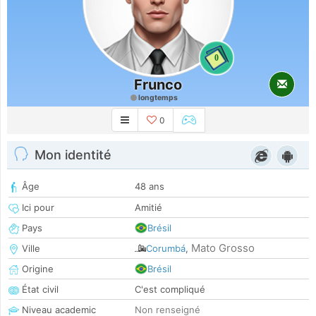
0
Frunco
longtemps
0
Mon identité
Âge
48 ans
Ici pour
Amitié
Pays
Brésil
Mato Grosso
Ville
Corumbá
,
Origine
Brésil
État civil
C'est compliqué
Niveau academic
Non renseigné