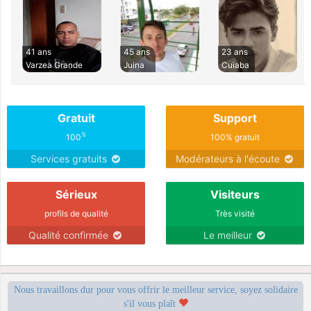
41 ans
45 ans
23 ans
Varzea Grande
Juina
Cuiaba
Gratuit
Support
%
100
100% gratuit
Services gratuits
Modérateurs à l'écoute
Sérieux
Visiteurs
profils de qualité
Très visité
Qualité confirmée
Le meilleur
Nous travaillons dur pour vous offrir le meilleur service, soyez solidaire
s'il vous plaît