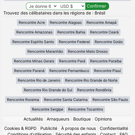
Trouvez des célibataires dans les régions de : Brésil
Rencontre Acre
Rencontre Alagoas
Rencontre Amapá
Rencontre Amazonas
Rencontre Bahia
Rencontre Ceará
Rencontre Espírito Santo
Rencontre Federal
Rencontre Goiás
Rencontre Maranhão
Rencontre Mato Grosso
Rencontre Minas Gerais
Rencontre Pará
Rencontre Paraíba
Rencontre Paraná
Rencontre Pernambuco
Rencontre Piauí
Rencontre Rio de Janeiro
Rencontre Rio Grande do Norte
Rencontre Rio Grande do Sul
Rencontre Rondônia
Rencontre Roraima
Rencontre Santa Catarina
Rencontre São Paulo
Rencontre Sergipe
Rencontre Tocantins
Actualités
|
Arnaqueurs
|
Boutique
|
Opinions
Cookies & RGPD
|
Publicité
|
À propos de nous
|
Confidentialité
|
Conditions d'utilisation
|
Sécurité des enfants
|
Contact
|
FAQ