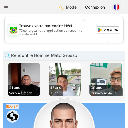
Brasil
Conversar
Toggle
Mode
Connexion
navigation
💖
Trouvez votre partenaire idéal
Téléchargez notre application de rencontre
💖
maintenant !
💕
💕
Rencontre Homme Mato Grosso
41 ans
45 ans
39 ans
Varzea Grande
Juina
Primavera do Leste
0.3/1