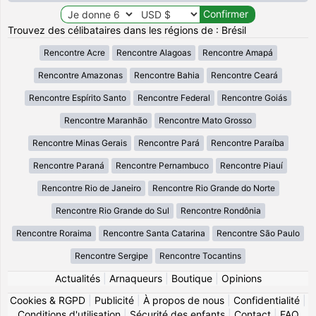
Trouvez des célibataires dans les régions de : Brésil
Rencontre Acre
Rencontre Alagoas
Rencontre Amapá
Rencontre Amazonas
Rencontre Bahia
Rencontre Ceará
Rencontre Espírito Santo
Rencontre Federal
Rencontre Goiás
Rencontre Maranhão
Rencontre Mato Grosso
Rencontre Minas Gerais
Rencontre Pará
Rencontre Paraíba
Rencontre Paraná
Rencontre Pernambuco
Rencontre Piauí
Rencontre Rio de Janeiro
Rencontre Rio Grande do Norte
Rencontre Rio Grande do Sul
Rencontre Rondônia
Rencontre Roraima
Rencontre Santa Catarina
Rencontre São Paulo
Rencontre Sergipe
Rencontre Tocantins
Actualités
|
Arnaqueurs
|
Boutique
|
Opinions
Cookies & RGPD
|
Publicité
|
À propos de nous
|
Confidentialité
|
Conditions d'utilisation
|
Sécurité des enfants
|
Contact
|
FAQ