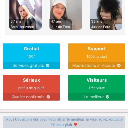
37 ans
47 ans
38 ans
Belo Horizonte
Juiz de Fora
Juiz de Fora
Gratuit
Support
%
100
100% gratuit
Services gratuits
Modérateurs à l'écoute
Sérieux
Visiteurs
profils de qualité
Très visité
Qualité confirmée
Le meilleur
Nous travaillons dur pour vous offrir le meilleur service, soyez solidaire
s'il vous plaît