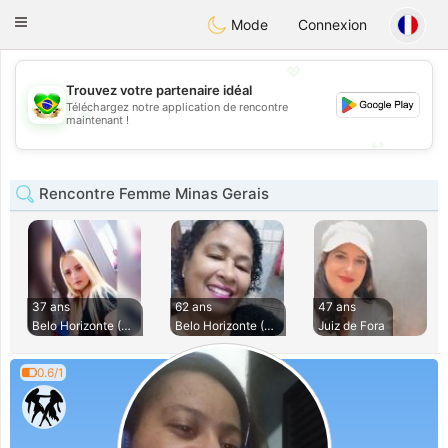
Brasil
Conversar
Toggle
Mode
Connexion
navigation
💖
Trouvez votre partenaire idéal
Téléchargez notre application de rencontre
💖
maintenant !
💕
💕
Rencontre Femme Minas Gerais
37 ans
62 ans
47 ans
Belo Horizonte (Sa
Belo Horizonte (Sa
Juiz de Fora
0.6/1