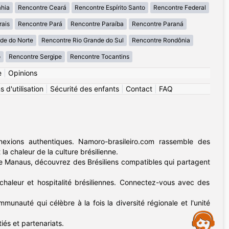
ahia
Rencontre Ceará
Rencontre Espírito Santo
Rencontre Federal
rais
Rencontre Pará
Rencontre Paraíba
Rencontre Paraná
de do Norte
Rencontre Rio Grande do Sul
Rencontre Rondônia
o
Rencontre Sergipe
Rencontre Tocantins
e
|
Opinions
 d'utilisation
|
Sécurité des enfants
|
Contact
|
FAQ
exions authentiques. Namoro-brasileiro.com rassemble des
 la chaleur de la culture brésilienne.
nne Manaus, découvrez des Brésiliens compatibles qui partagent
chaleur et hospitalité brésiliennes. Connectez-vous avec des
munauté qui célèbre à la fois la diversité régionale et l'unité
Assistance
tiés et partenariats.