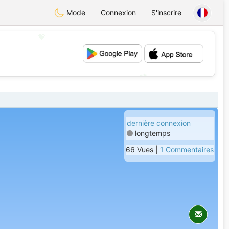
Mode
Connexion
S'inscrire
💖
💕
dernière connexion
longtemps
66 Vues |
1 Commentaires