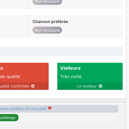
Non renseigné
Chanson préférée
Non renseigné
ux
Visiteurs
 de qualité
Très visité
ualité confirmée
Le meilleur
soyez solidaire s'il vous plaît