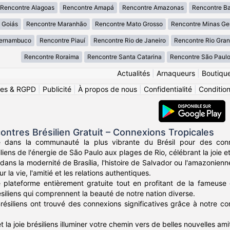
Rencontre Alagoas
Rencontre Amapá
Rencontre Amazonas
Rencontre B
 Goiás
Rencontre Maranhão
Rencontre Mato Grosso
Rencontre Minas Ge
Pernambuco
Rencontre Piauí
Rencontre Rio de Janeiro
Rencontre Rio Gran
Rencontre Roraima
Rencontre Santa Catarina
Rencontre São Paul
Actualités
|
Arnaqueurs
|
Boutiqu
ies & RGPD
|
Publicité
|
À propos de nous
|
Confidentialité
|
Conditions
ntres Brésilien Gratuit – Connexions Tropicales
e dans la communauté la plus vibrante du Brésil pour des conn
iliens de l'énergie de São Paulo aux plages de Rio, célébrant la joie et
ans la modernité de Brasília, l'histoire de Salvador ou l'amazonie
 la vie, l'amitié et les relations authentiques.
 plateforme entièrement gratuite tout en profitant de la fameuse 
siliens qui comprennent la beauté de notre nation diverse.
Brésiliens ont trouvé des connexions significatives grâce à notre com
et la joie brésiliens illuminer votre chemin vers de belles nouvelles ami