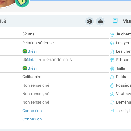
1
ité
Mon
32 ans
Je cher
Relation sérieuse
Les yeu
Brésil
Les che
Rio Grande do N...
Natal
,
Silhoue
Brésil
Taille
Célibataire
Poids
Non renseigné
Possède
Non renseigné
Veut av
Non renseigné
Déména
Connexion
La religi
Connexion