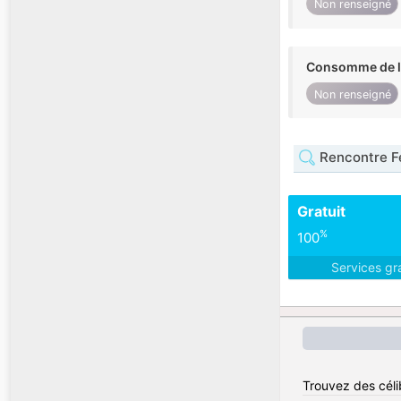
Non renseigné
Consomme de l'
Non renseigné
Rencontre F
Gratuit
%
100
Services gr
Trouvez des célib