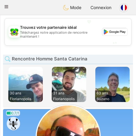
Brasil
Conversar
Toggle
Mode
Connexion
navigation
💖
Trouvez votre partenaire idéal
💖
Téléchargez notre application de rencontre
maintenant !
💕
💕
Rencontre Homme Santa Catarina
30 ans
31 ans
63 ans
Florianopolis
Florianopolis
Suzano
0.7/1