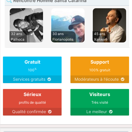
Rencontre Homme Santa Catarina
32 ans
30 ans
45 ans
Palhoca
Florianopolis
Xanxerê
Gratuit
Support
%
100
100% gratuit
Services gratuits
Modérateurs à l'écoute
Sérieux
Visiteurs
profils de qualité
Très visité
Qualité confirmée
Le meilleur