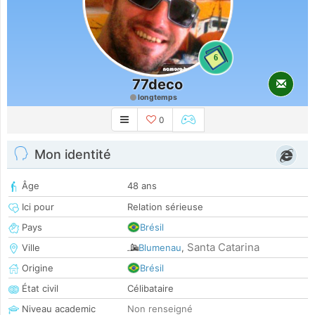
6
77deco
longtemps
0
Mon identité
Âge
48 ans
Ici pour
Relation sérieuse
Pays
Brésil
Santa Catarina
Ville
Blumenau
,
Origine
Brésil
État civil
Célibataire
Niveau academic
Non renseigné