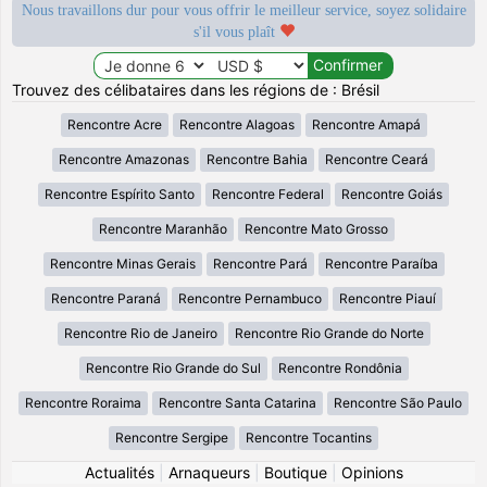
Nous travaillons dur pour vous offrir le meilleur service, soyez solidaire
s'il vous plaît
Trouvez des célibataires dans les régions de : Brésil
Rencontre Acre
Rencontre Alagoas
Rencontre Amapá
Rencontre Amazonas
Rencontre Bahia
Rencontre Ceará
Rencontre Espírito Santo
Rencontre Federal
Rencontre Goiás
Rencontre Maranhão
Rencontre Mato Grosso
Rencontre Minas Gerais
Rencontre Pará
Rencontre Paraíba
Rencontre Paraná
Rencontre Pernambuco
Rencontre Piauí
Rencontre Rio de Janeiro
Rencontre Rio Grande do Norte
Rencontre Rio Grande do Sul
Rencontre Rondônia
Rencontre Roraima
Rencontre Santa Catarina
Rencontre São Paulo
Rencontre Sergipe
Rencontre Tocantins
Actualités
|
Arnaqueurs
|
Boutique
|
Opinions