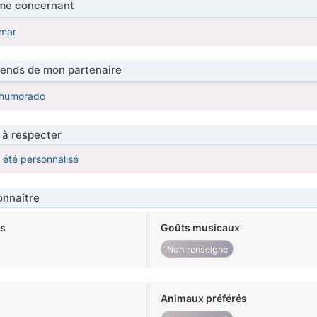
me concernant
 mar
tends de mon partenaire
 humorado
 à respecter
a été personnalisé
nnaître
ts
Goûts musicaux
Non renseigné
Animaux préférés