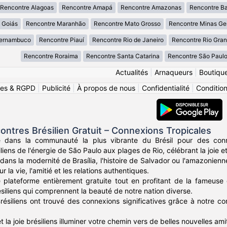
Rencontre Alagoas
Rencontre Amapá
Rencontre Amazonas
Rencontre B
 Goiás
Rencontre Maranhão
Rencontre Mato Grosso
Rencontre Minas Ge
Pernambuco
Rencontre Piauí
Rencontre Rio de Janeiro
Rencontre Rio Gran
Rencontre Roraima
Rencontre Santa Catarina
Rencontre São Paul
Actualités
|
Arnaqueurs
|
Boutiqu
ies & RGPD
|
Publicité
|
À propos de nous
|
Confidentialité
|
Conditions
ntres Brésilien Gratuit – Connexions Tropicales
e dans la communauté la plus vibrante du Brésil pour des conn
iliens de l'énergie de São Paulo aux plages de Rio, célébrant la joie et
ans la modernité de Brasília, l'histoire de Salvador ou l'amazonie
 la vie, l'amitié et les relations authentiques.
 plateforme entièrement gratuite tout en profitant de la fameuse 
siliens qui comprennent la beauté de notre nation diverse.
Brésiliens ont trouvé des connexions significatives grâce à notre com
et la joie brésiliens illuminer votre chemin vers de belles nouvelles ami