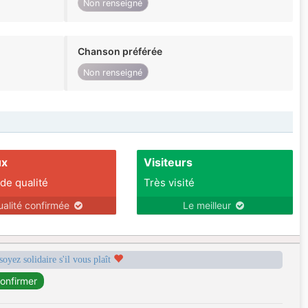
Non renseigné
Chanson préférée
Non renseigné
ux
Visiteurs
 de qualité
Très visité
ualité confirmée
Le meilleur
soyez solidaire s'il vous plaît