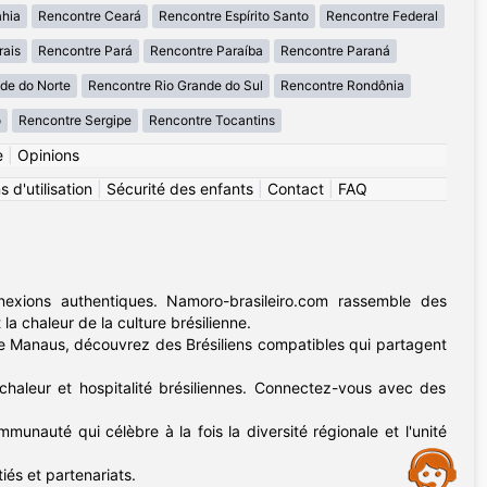
ahia
Rencontre Ceará
Rencontre Espírito Santo
Rencontre Federal
rais
Rencontre Pará
Rencontre Paraíba
Rencontre Paraná
de do Norte
Rencontre Rio Grande do Sul
Rencontre Rondônia
o
Rencontre Sergipe
Rencontre Tocantins
e
|
Opinions
 d'utilisation
|
Sécurité des enfants
|
Contact
|
FAQ
exions authentiques. Namoro-brasileiro.com rassemble des
 la chaleur de la culture brésilienne.
nne Manaus, découvrez des Brésiliens compatibles qui partagent
chaleur et hospitalité brésiliennes. Connectez-vous avec des
munauté qui célèbre à la fois la diversité régionale et l'unité
Assistance
tiés et partenariats.