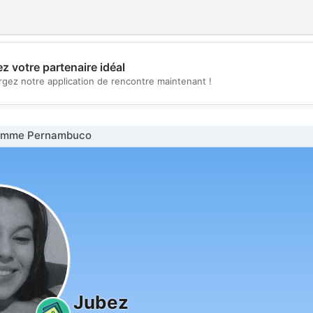
z votre partenaire idéal
💖
rgez notre application de rencontre maintenant !
💕
emme Pernambuco
Jubez