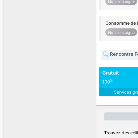
Non renseigné
Consomme de l'
Non renseigné
Rencontre 
Gratuit
%
100
Services gr
Trouvez des célib