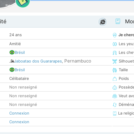
0
ité
Mon
24 ans
Je cher
Amitié
Les yeu
Brésil
Les che
Pernambuco
Jaboatao dos Guararapes
,
Silhoue
Brésil
Taille
Célibataire
Poids
Non renseigné
Possède
Non renseigné
Veut av
Non renseigné
Déména
Connexion
La religi
Connexion