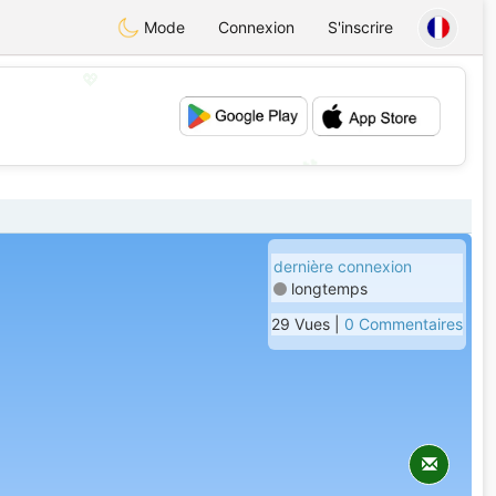
Mode
Connexion
S'inscrire
💖
💕
dernière connexion
longtemps
29 Vues |
0 Commentaires