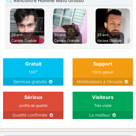
Rencontre Homme Mato Grosso
29 ans
30 ans
35 ans
Campo Grande
Campo Grande
Varzea Grande
Gratuit
Support
%
100
100% gratuit
Services gratuits
Modérateurs à l'écoute
Sérieux
Visiteurs
profils de qualité
Très visité
Qualité confirmée
Le meilleur