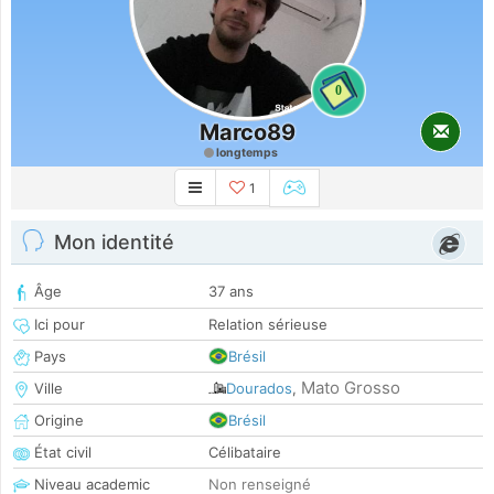
0
Marco89
longtemps
1
Mon identité
Âge
37 ans
Ici pour
Relation sérieuse
Pays
Brésil
Mato Grosso
Ville
Dourados
,
Origine
Brésil
État civil
Célibataire
Niveau academic
Non renseigné