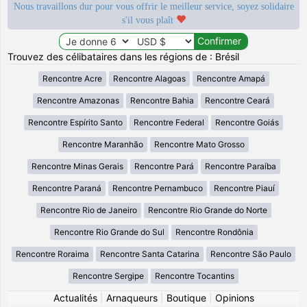
Nous travaillons dur pour vous offrir le meilleur service, soyez solidaire
s'il vous plaît
Trouvez des célibataires dans les régions de : Brésil
Rencontre Acre
Rencontre Alagoas
Rencontre Amapá
Rencontre Amazonas
Rencontre Bahia
Rencontre Ceará
Rencontre Espírito Santo
Rencontre Federal
Rencontre Goiás
Rencontre Maranhão
Rencontre Mato Grosso
Rencontre Minas Gerais
Rencontre Pará
Rencontre Paraíba
Rencontre Paraná
Rencontre Pernambuco
Rencontre Piauí
Rencontre Rio de Janeiro
Rencontre Rio Grande do Norte
Rencontre Rio Grande do Sul
Rencontre Rondônia
Rencontre Roraima
Rencontre Santa Catarina
Rencontre São Paulo
Rencontre Sergipe
Rencontre Tocantins
Actualités
|
Arnaqueurs
|
Boutique
|
Opinions