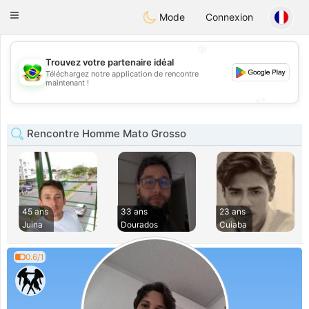
Brasil
Conversar
Toggle
Mode
Connexion
navigation
💖
Trouvez votre partenaire idéal
Téléchargez notre application de rencontre
💖
maintenant !
💕
💕
Rencontre Homme Mato Grosso
45 ans
33 ans
23 ans
Juina
Dourados
Cuiaba
0.6/1