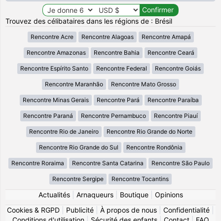
Trouvez des célibataires dans les régions de : Brésil
Rencontre Acre
Rencontre Alagoas
Rencontre Amapá
Rencontre Amazonas
Rencontre Bahia
Rencontre Ceará
Rencontre Espírito Santo
Rencontre Federal
Rencontre Goiás
Rencontre Maranhão
Rencontre Mato Grosso
Rencontre Minas Gerais
Rencontre Pará
Rencontre Paraíba
Rencontre Paraná
Rencontre Pernambuco
Rencontre Piauí
Rencontre Rio de Janeiro
Rencontre Rio Grande do Norte
Rencontre Rio Grande do Sul
Rencontre Rondônia
Rencontre Roraima
Rencontre Santa Catarina
Rencontre São Paulo
Rencontre Sergipe
Rencontre Tocantins
Actualités
|
Arnaqueurs
|
Boutique
|
Opinions
Cookies & RGPD
|
Publicité
|
À propos de nous
|
Confidentialité
|
Conditions d'utilisation
|
Sécurité des enfants
|
Contact
|
FAQ