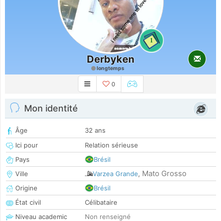
1
Derbyken
longtemps
0
Mon identité
Âge
32 ans
Ici pour
Relation sérieuse
Pays
Brésil
Mato Grosso
Ville
Varzea Grande
,
Origine
Brésil
État civil
Célibataire
Niveau academic
Non renseigné