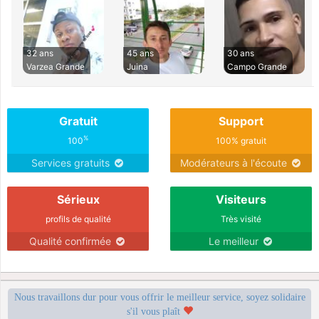
32 ans
45 ans
30 ans
Varzea Grande
Juina
Campo Grande
Gratuit
Support
%
100
100% gratuit
Services gratuits
Modérateurs à l'écoute
Sérieux
Visiteurs
profils de qualité
Très visité
Qualité confirmée
Le meilleur
Nous travaillons dur pour vous offrir le meilleur service, soyez solidaire
s'il vous plaît