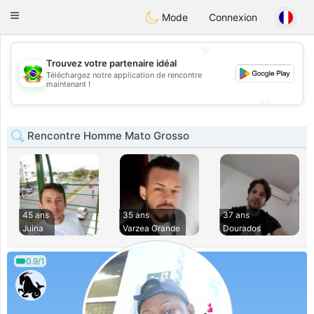
Brasil
Conversar
Toggle
Mode
Connexion
navigation
💖
Trouvez votre partenaire idéal
Téléchargez notre application de rencontre
💖
maintenant !
💕
💕
Rencontre Homme Mato Grosso
45 ans
35 ans
37 ans
Juina
Varzea Grande
Dourados
0.9/1