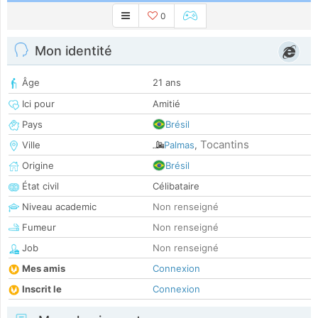
0
Mon identité
Âge
21 ans
Ici pour
Amitié
Pays
Brésil
Tocantins
Ville
Palmas
,
Origine
Brésil
État civil
Célibataire
Niveau academic
Non renseigné
Fumeur
Non renseigné
Job
Non renseigné
Mes amis
Connexion
Inscrit le
Connexion