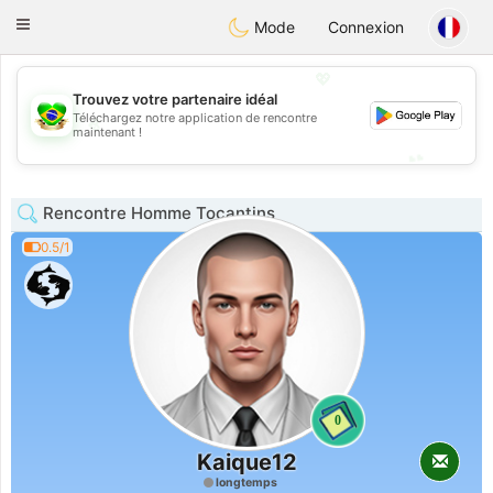
Brasil
Conversar
Toggle
Mode
Connexion
navigation
💖
Trouvez votre partenaire idéal
Téléchargez notre application de rencontre
💖
maintenant !
💕
💕
Rencontre Homme Tocantins
0.5/1
0
Kaique12
longtemps