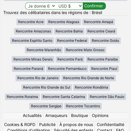
Trouvez des célibataires dans les régions de : Brésil
Rencontre Acre
Rencontre Alagoas
Rencontre Amapá
Rencontre Amazonas
Rencontre Bahia
Rencontre Ceará
Rencontre Espírito Santo
Rencontre Federal
Rencontre Goiás
Rencontre Maranhão
Rencontre Mato Grosso
Rencontre Minas Gerais
Rencontre Pará
Rencontre Paraíba
Rencontre Paraná
Rencontre Pernambuco
Rencontre Piauí
Rencontre Rio de Janeiro
Rencontre Rio Grande do Norte
Rencontre Rio Grande do Sul
Rencontre Rondônia
Rencontre Roraima
Rencontre Santa Catarina
Rencontre São Paulo
Rencontre Sergipe
Rencontre Tocantins
Actualités
|
Arnaqueurs
|
Boutique
|
Opinions
Cookies & RGPD
|
Publicité
|
À propos de nous
|
Confidentialité
|
Conditions d'utilisation
|
Sécurité des enfants
|
Contact
|
FAQ