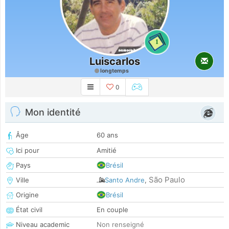
1
Luiscarlos
longtemps
0
Mon identité
Âge
60 ans
Ici pour
Amitié
Pays
Brésil
São Paulo
Ville
Santo Andre
,
Origine
Brésil
État civil
En couple
Niveau academic
Non renseigné