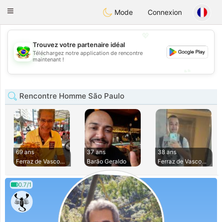
Brasil
Conversar
Toggle
Mode
Connexion
navigation
💖
Trouvez votre partenaire idéal
Téléchargez notre application de rencontre
💖
maintenant !
💕
💕
Rencontre Homme São Paulo
69 ans
37 ans
38 ans
Ferraz de Vasconce
Barão Geraldo
Ferraz de Vasconce
0.7/1