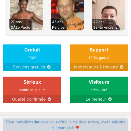
27 ans
45 ans
42 ans
SÃ£o Paulo
Peruibe
Santo Andre
Gratuit
Support
%
100
100% gratuit
Services gratuits
Modérateurs à l'écoute
Sérieux
Visiteurs
profils de qualité
Très visité
Qualité confirmée
Le meilleur
Nous travaillons dur pour vous offrir le meilleur service, soyez solidaire
s'il vous plaît