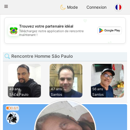
Brasil
Conversar
Toggle
Mode
Connexion
navigation
💖
Trouvez votre partenaire idéal
Téléchargez notre application de rencontre
💖
maintenant !
💕
💕
Rencontre Homme São Paulo
49 ans
47 ans
56 ans
SÃ£o Paulo
Santos
Santos
0.6/1