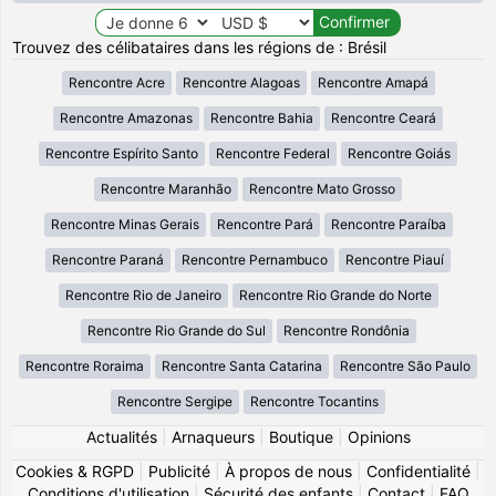
Trouvez des célibataires dans les régions de : Brésil
Rencontre Acre
Rencontre Alagoas
Rencontre Amapá
Rencontre Amazonas
Rencontre Bahia
Rencontre Ceará
Rencontre Espírito Santo
Rencontre Federal
Rencontre Goiás
Rencontre Maranhão
Rencontre Mato Grosso
Rencontre Minas Gerais
Rencontre Pará
Rencontre Paraíba
Rencontre Paraná
Rencontre Pernambuco
Rencontre Piauí
Rencontre Rio de Janeiro
Rencontre Rio Grande do Norte
Rencontre Rio Grande do Sul
Rencontre Rondônia
Rencontre Roraima
Rencontre Santa Catarina
Rencontre São Paulo
Rencontre Sergipe
Rencontre Tocantins
Actualités
|
Arnaqueurs
|
Boutique
|
Opinions
Cookies & RGPD
|
Publicité
|
À propos de nous
|
Confidentialité
|
Conditions d'utilisation
|
Sécurité des enfants
|
Contact
|
FAQ