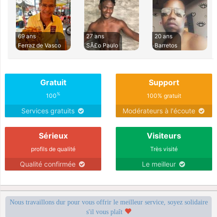
69 ans
27 ans
20 ans
Ferraz de Vasco
SÃ£o Paulo
Barretos
Gratuit
Support
%
100
100% gratuit
Services gratuits
Modérateurs à l'écoute
Sérieux
Visiteurs
profils de qualité
Très visité
Qualité confirmée
Le meilleur
Nous travaillons dur pour vous offrir le meilleur service, soyez solidaire
s'il vous plaît