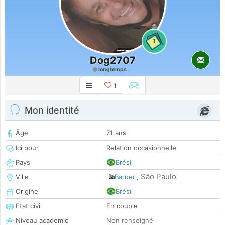
1
Dog2707
longtemps
1
Mon identité
Âge
71 ans
Ici pour
Relation occasionnelle
Pays
Brésil
São Paulo
Ville
Barueri
,
Origine
Brésil
État civil
En couple
Niveau academic
Non renseigné