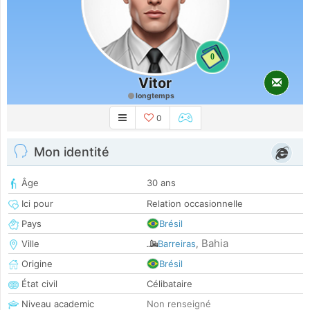
0
Vitor
longtemps
0
Mon identité
Âge
30 ans
Ici pour
Relation occasionnelle
Pays
Brésil
Bahia
Ville
Barreiras
,
Origine
Brésil
État civil
Célibataire
Niveau academic
Non renseigné