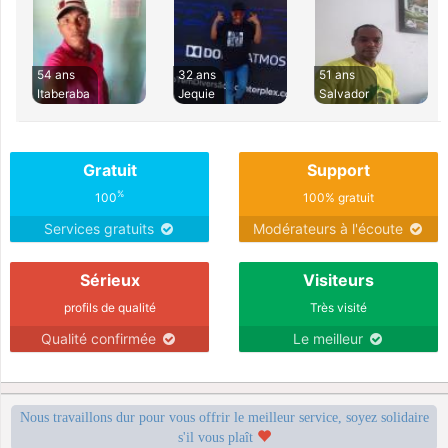
54 ans
32 ans
51 ans
Itaberaba
Jequie
Salvador
Gratuit
Support
%
100
100% gratuit
Services gratuits
Modérateurs à l'écoute
Sérieux
Visiteurs
profils de qualité
Très visité
Qualité confirmée
Le meilleur
Nous travaillons dur pour vous offrir le meilleur service, soyez solidaire
s'il vous plaît