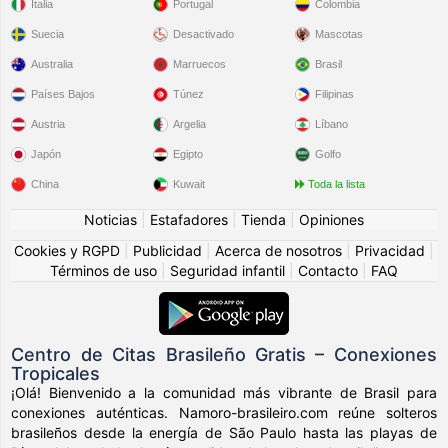
Italia
Portugal
Colombia
Suecia
Desactivado
Mascotas
Australia
Marruecos
Brasil
Países Bajos
Túnez
Filipinas
Austria
Argelia
Líbano
Japón
Egipto
Golfo
China
Kuwait
Toda la lista
Noticias
|
Estafadores
|
Tienda
|
Opiniones
Cookies y RGPD
|
Publicidad
|
Acerca de nosotros
|
Privacidad
|
Términos de uso
|
Seguridad infantil
|
Contacto
|
FAQ
Centro de Citas Brasileño Gratis – Conexiones
Tropicales
¡Olá! Bienvenido a la comunidad más vibrante de Brasil para
conexiones auténticas. Namoro-brasileiro.com reúne solteros
brasileños desde la energía de São Paulo hasta las playas de