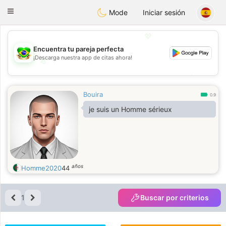
Brasil
Conversar
Toggle
Mode
Iniciar sesión
navigation
💖
Encuentra tu pareja perfecta
¡Descarga nuestra app de citas ahora!
💖
💕
💕
Bouira
0.9
je suis un Homme sérieux
años
Homme2020
44
1
Buscar por criterios