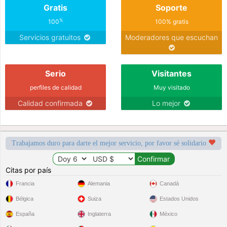
Gratis
Soporte
%
100
100% gratis
Servicios gratuitos
Moderadores que escuchan
Serio
Visitantes
perfiles de calidad
Muy visitado
Calidad confirmada
Lo mejor
Trabajamos duro para darte el mejor servicio, por favor sé solidario
Citas por país
Francia
Alemania
Canadá
Bélgica
Suiza
Estados Unidos
España
Inglaterra
México