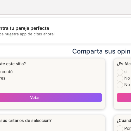
tra tu pareja perfecta
ga nuestra app de citas ahora!
💖
💕
Comparta sus opin
e este sitio?
¿Es fác
o contó
sí
res
No
No 
Votar
sus criterios de selección?
¿Cuándo
Por