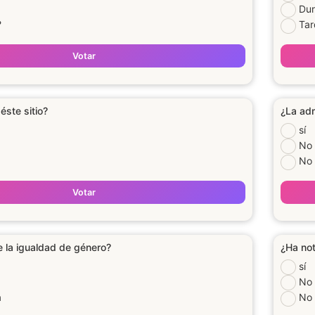
Dur
?
Tar
Votar
 éste sitio?
¿La adm
sí
No
No 
Votar
e la igualdad de género?
¿Ha not
sí
No
a
No 