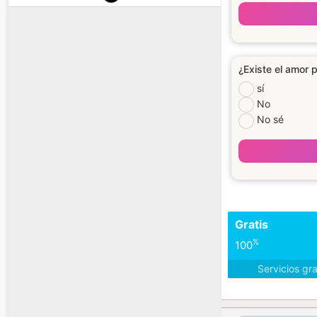
¿Existe el amor p
sí
No
No sé
Gratis
%
100
Servicios gr