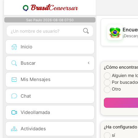
Brasil
Conversar
Sao Paulo 2026-08-08 07:50
Encuen
¡Descar
Inicio
Buscar
¿Cómo encontrast
Alguien me l
Mis Mensajes
Por buscado
Otro
Chat
Videollamada
¿Ha configurado 
Actividades
sí