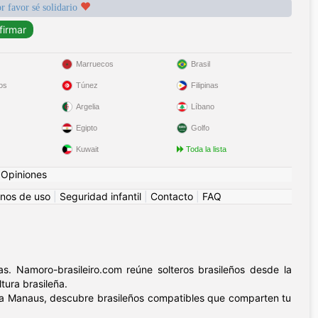
r favor sé solidario
Marruecos
Brasil
os
Túnez
Filipinas
Argelia
Líbano
Egipto
Golfo
Kuwait
Toda la lista
|
Opiniones
nos de uso
|
Seguridad infantil
|
Contacto
|
FAQ
s. Namoro-brasileiro.com reúne solteros brasileños desde la
tura brasileña.
nica Manaus, descubre brasileños compatibles que comparten tu