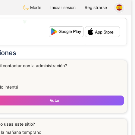
Mode
Iniciar sesión
Registrarse
💖
💕
iones
il contactar con la administración?
lo intenté
Votar
 usas este sitio?
 la mañana temprano