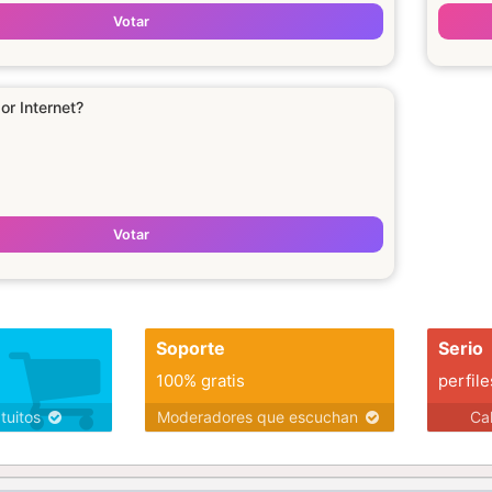
Votar
or Internet?
Votar
Soporte
Serio
100% gratis
perfile
atuitos
Moderadores que escuchan
Ca