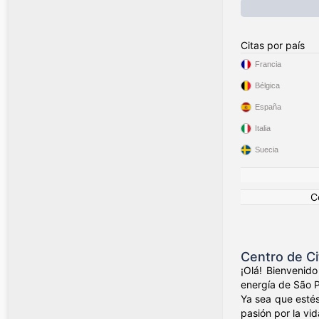
Citas por país
Francia
Bélgica
España
Italia
Suecia
C
Centro de Ci
¡Olá! Bienvenid
energía de São Pa
Ya sea que estés
pasión por la vid