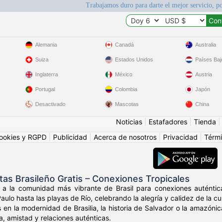
Trabajamos duro para darte el mejor servicio, po
Alemania
Canadá
Australia
Suiza
Estados Unidos
Países Baj
Inglaterra
México
Austria
Portugal
Colombia
Japón
Desactivado
Mascotas
China
Noticias
|
Estafadores
|
Tienda
ookies y RGPD
|
Publicidad
|
Acerca de nosotros
|
Privacidad
|
Térmi
tas Brasileño Gratis – Conexiones Tropicales
o a la comunidad más vibrante de Brasil para conexiones auténtica
ulo hasta las playas de Río, celebrando la alegría y calidez de la cul
 en la modernidad de Brasilia, la historia de Salvador o la amazó
a, amistad y relaciones auténticas.