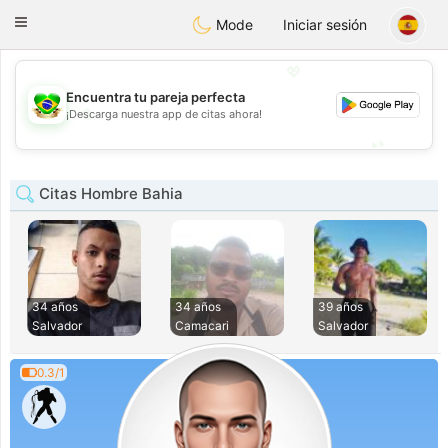
Brasil
Conversar
Toggle
Mode
Iniciar sesión
navigation
💖
Encuentra tu pareja perfecta
💖
¡Descarga nuestra app de citas ahora!
💕
💕
Citas Hombre Bahia
34 años
34 años
39 años
Salvador
Camacari
Salvador
0.3/1