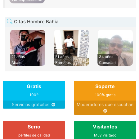
Citas Hombre Bahia
21 años
51 años
34 años
Abaíra
Barreiras
Camacari
Gratis
Soporte
%
100
100% gratis
Servicios gratuitos
Moderadores que escuchan
Serio
Visitantes
perfiles de calidad
Muy visitado