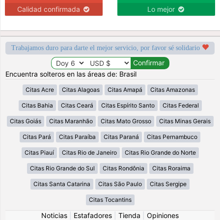
Calidad confirmada
Lo mejor
Trabajamos duro para darte el mejor servicio, por favor sé solidario
Encuentra solteros en las áreas de: Brasil
Citas Acre
Citas Alagoas
Citas Amapá
Citas Amazonas
Citas Bahia
Citas Ceará
Citas Espírito Santo
Citas Federal
Citas Goiás
Citas Maranhão
Citas Mato Grosso
Citas Minas Gerais
Citas Pará
Citas Paraíba
Citas Paraná
Citas Pernambuco
Citas Piauí
Citas Rio de Janeiro
Citas Rio Grande do Norte
Citas Rio Grande do Sul
Citas Rondônia
Citas Roraima
Citas Santa Catarina
Citas São Paulo
Citas Sergipe
Citas Tocantins
Noticias
|
Estafadores
|
Tienda
|
Opiniones