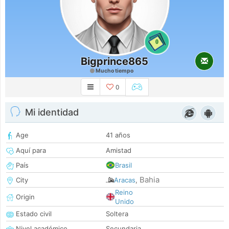
0
Bigprince865
Mucho tiempo
0
Mi identidad
Age
41 años
Aquí para
Amistad
País
Brasil
Bahia
City
Aracas
,
Reino
Origin
Unido
Estado civil
Soltera
Nivel académico
Secundaria