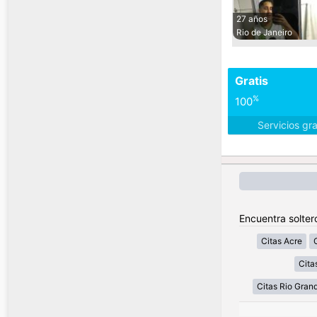
27 años
Rio de Janeiro
Gratis
%
100
Servicios gr
Encuentra soltero
Citas Acre
Cita
Citas Rio Gran