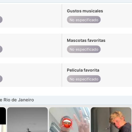
Gustos musicales
o
No especificado
Mascotas favoritas
o
No especificado
Película favorita
o
No especificado
 Rio de Janeiro