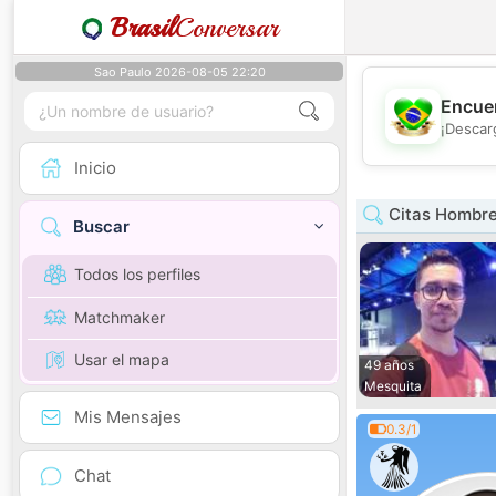
Brasil
Conversar
Sao Paulo 2026-08-05 22:20
Encuen
¡Descar
Inicio
Citas Hombre
Buscar
Todos los perfiles
Matchmaker
Usar el mapa
49 años
Mesquita
Mis Mensajes
0.3/1
Chat