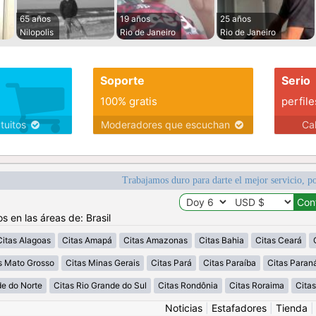
65 años
19 años
25 años
Nilopolis
Rio de Janeiro
Rio de Janeiro
Soporte
Serio
100% gratis
perfile
atuitos
Moderadores que escuchan
Ca
Trabajamos duro para darte el mejor servicio, po
s en las áreas de: Brasil
Citas Alagoas
Citas Amapá
Citas Amazonas
Citas Bahia
Citas Ceará
s Mato Grosso
Citas Minas Gerais
Citas Pará
Citas Paraíba
Citas Paran
de do Norte
Citas Rio Grande do Sul
Citas Rondônia
Citas Roraima
Citas
Noticias
|
Estafadores
|
Tienda