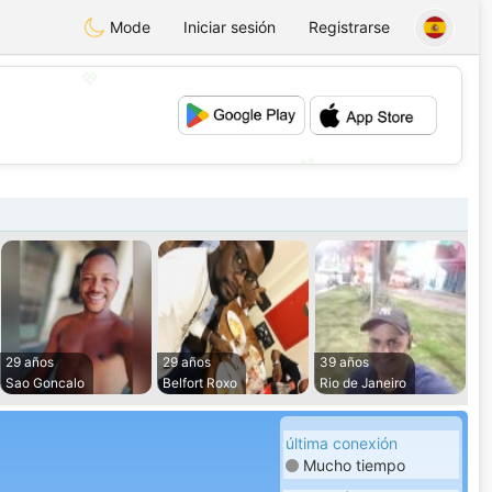
Mode
Iniciar sesión
Registrarse
💖
💕
29 años
29 años
39 años
Sao Goncalo
Belfort Roxo
Rio de Janeiro
última conexión
Mucho tiempo