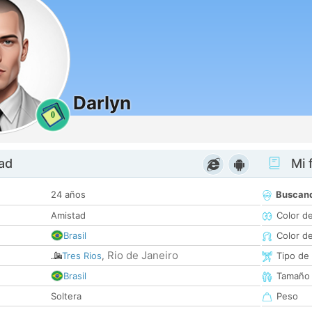
Darlyn
0
dad
Mi f
24 años
Buscan
Amistad
Color d
Brasil
Color d
Rio de Janeiro
Tres Rios
,
Tipo de
Brasil
Tamaño
Soltera
Peso