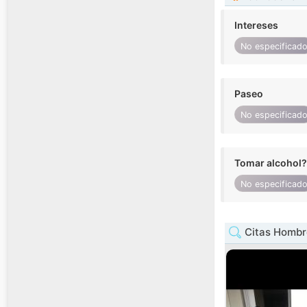
Intereses
No especificad
Paseo
No especificad
Tomar alcohol?
No especificad
Citas Hombre