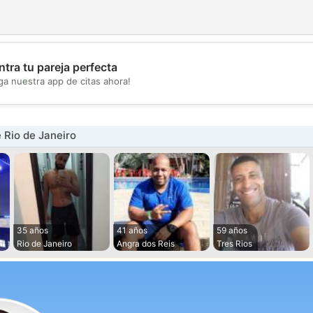
tra tu pareja perfecta
💖
ga nuestra app de citas ahora!
💕
 Rio de Janeiro
35 años
41 años
59 años
Rio de Janeiro
Angra dos Reis
Tres Rios