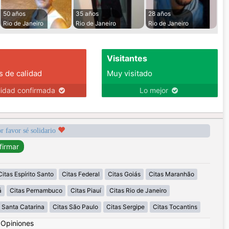
50 años
35 años
28 años
Rio de Janeiro
Rio de Janeiro
Rio de Janeiro
Visitantes
s de calidad
Muy visitado
lidad confirmada
Lo mejor
r favor sé solidario
Citas Espírito Santo
Citas Federal
Citas Goiás
Citas Maranhão
á
Citas Pernambuco
Citas Piauí
Citas Rio de Janeiro
 Santa Catarina
Citas São Paulo
Citas Sergipe
Citas Tocantins
|
Opiniones