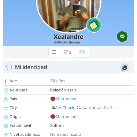
1
Xealandre
Mucho tiempo
2
Mi identidad
Age
36 años
Aquí para
Relación seria
País
Marruecos
Casablanca-Sett...
City
Ain Chock
,
Origin
Marruecos
Estado civil
Soltera
Nivel académico
No especificado