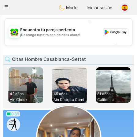
Brasil
Conversar
Toggle
Mode
Iniciar sesión
navigation
💖
Encuentra tu pareja perfecta
💖
¡Descarga nuestra app de citas ahora!
💕
💕
Citas Hombre Casablanca-Settat
42 años
45 años
81 años
Ain Chock
Ain Diab, La Corni
Californie
0.8/1