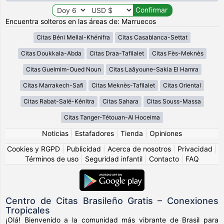
Encuentra solteros en las áreas de: Marruecos
Citas Béni Mellal-Khénifra
Citas Casablanca-Settat
Citas Doukkala-Abda
Citas Draa-Tafilalet
Citas Fès-Meknès
Citas Guelmim-Oued Noun
Citas Laâyoune-Sakia El Hamra
Citas Marrakech-Safi
Citas Meknès-Tafilalet
Citas Oriental
Citas Rabat-Salé-Kénitra
Citas Sahara
Citas Souss-Massa
Citas Tanger-Tétouan-Al Hoceima
Noticias
|
Estafadores
|
Tienda
|
Opiniones
Cookies y RGPD
|
Publicidad
|
Acerca de nosotros
|
Privacidad
|
Términos de uso
|
Seguridad infantil
|
Contacto
|
FAQ
Centro de Citas Brasileño Gratis – Conexiones
Tropicales
¡Olá! Bienvenido a la comunidad más vibrante de Brasil para