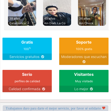
38 años
45 años
36 años
Casablanca
Ain Diab, La Co
Ain Chock
Gratis
Soporte
%
100
100% gratis
Servicios gratuitos
Moderadores que escuchan
Serio
Visitantes
perfiles de calidad
Muy visitado
Calidad confirmada
Lo mejor
Trabajamos duro para darte el mejor servicio, por favor sé solidario